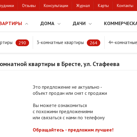
рудники
Отзывы
Консультации
Журнал
Карты
Контакты
ВАРТИРЫ
ДОМА
ДАЧИ
КОММЕРЧЕСК
артиры
3-комнатные квартиры
4+-комнатные
натной квартиры в Бресте, ул. Стафеева
290
264
мнатной квартиры в Бресте, ул. Стафеева
Это предложение не актуально -
объект продан или снят с продажи
Вы можете ознакомиться
с похожими предложениями
или связаться с нами по телефону
Обращайтесь - предложим лучшее!