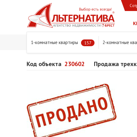
Сот
К
1-комнатные квартиры
2-комнатные кв
Главная
Предложения
Квартиры
Продажа трехком
157
Код объекта
230602
Продажа трехко