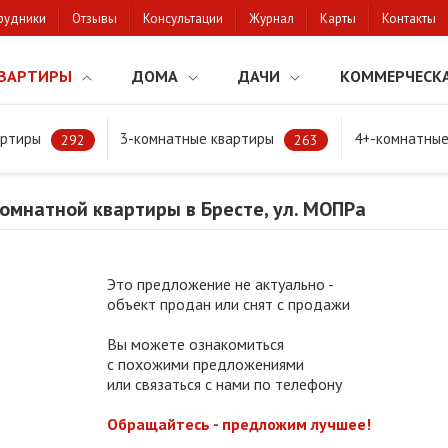
рудники
Отзывы
Консультации
Журнал
Карты
Контакты
ВАРТИРЫ
ДОМА
ДАЧИ
КОММЕРЧЕСК
артиры
3-комнатные квартиры
4+-комнатные
мнатной квартиры в Бресте, ул. МОПРа
292
263
омнатной квартиры в Бресте, ул. МОПРа
Это предложение не актуально -
объект продан или снят с продажи
Вы можете ознакомиться
с похожими предложениями
или связаться с нами по телефону
Обращайтесь - предложим лучшее!