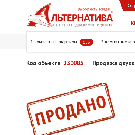
Сот
К
1-комнатные квартиры
2-комнатные кв
Главная
Предложения
Квартиры
Продажа двухко
158
Код объекта
230085
Продажа двухк