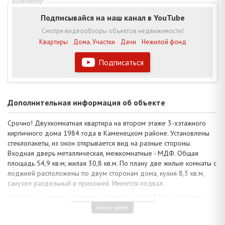
Подписывайся на наш канал в YouTube
Смотри видеообзоры объектов недвижимости!
Квартиры
Дома. Участки
Дачи
Нежилой фонд
Подписаться
Дополнительная информация об объекте
Срочно! Двухкомнатная квартира на втором этаже 3-хэтажного
кирпичного дома 1984 года в Каменецком районе. Установлены
стеклопакеты, из окон открывается вид на разные стороны.
Входная дверь металлическая, межкомнатные - МДФ. Общая
площадь 54,9 кв.м, жилая 30,8 кв.м. По плану две жилые комнаты с
лоджией расположены по двум сторонам дома, кухня 8,3 кв.м,
санузел раздельный в прихожей. Имеется подвал.
Квартира в жилом состоянии: потолки высотой 2,55 м побелены,
полы - окрашенная доска, стены оклеены обоями. В санузле
читать далее
заменена инсталляция, в кухне установлена новая газовая колонка.