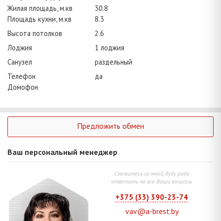
Жилая площадь, м.кв
30.8
Площадь кухни, м.кв
8.3
Высота потолков
2.6
Лоджия
1 лоджия
Санузел
раздельный
Телефон
да
Домофон
Предложить обмен
Ваш персональный менеджер
Свяжитесь со мной, буду рада
ответить на все Ваши вопросы
+375 (33) 390-23-74
vav@a-brest.by