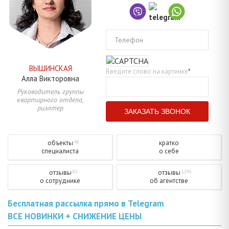
Телефон
ВЫШИНСКАЯ
Введите слово на картинке
*
Алла
Викторовна
Руководитель группы
квартирного отдела,
риэлтер
объекты
кратко
48
специалиста
о себе
отзывы
отзывы
82
1296
о сотруднике
об агентстве
Бесплатная рассылка прямо в Telegram
ВСЕ НОВИНКИ + СНИЖЕНИЕ ЦЕНЫ