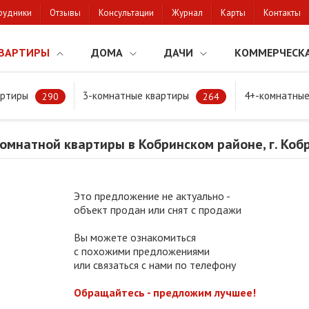
рудники
Отзывы
Консультации
Журнал
Карты
Контакты
ВАРТИРЫ
ДОМА
ДАЧИ
КОММЕРЧЕСК
артиры
3-комнатные квартиры
4+-комнатные
натной квартиры в Кобринском районе, г. Кобрин
290
264
мнатной квартиры в Кобринском районе, г. Коб
Это предложение не актуально -
объект продан или снят с продажи
Вы можете ознакомиться
с похожими предложениями
или связаться с нами по телефону
Обращайтесь - предложим лучшее!