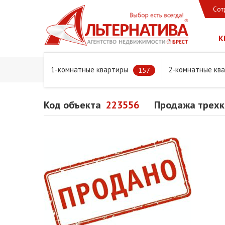
Сот
К
1-комнатные квартиры
2-комнатные кв
Главная
Предложения
Квартиры
Продажа трехком
157
Код объекта
223556
Продажа трехко