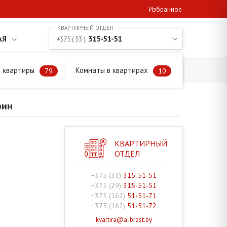
Избранное
АЯ
315-51-51
+375 ( 33 )
 квартиры
Комнаты в квартирах
79
10
рин
КВАРТИРНЫЙ
ОТДЕЛ
+375 (33)
315-51-51
+375 (29)
315-51-51
+375 (162)
51-51-71
+375 (162)
51-51-72
kvartira@a-brest.by