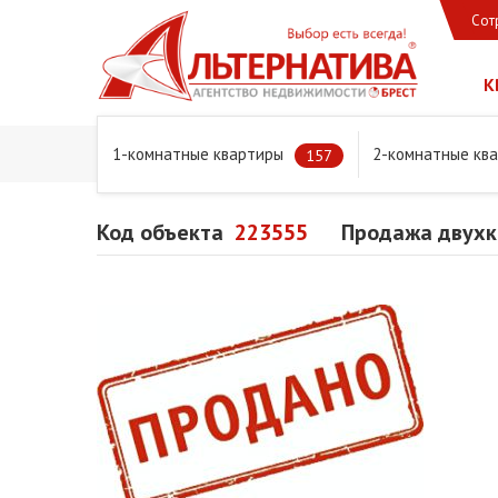
Сот
К
1-комнатные квартиры
2-комнатные кв
Главная
Предложения
Квартиры
Продажа двухко
157
Код объекта
223555
Продажа двухк