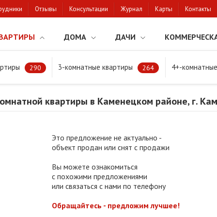
рудники
Отзывы
Консультации
Журнал
Карты
Контакты
ВАРТИРЫ
ДОМА
ДАЧИ
КОММЕРЧЕСК
артиры
3-комнатные квартиры
4+-комнатные
мнатной квартиры в Каменецком районе, г. Каменец
290
264
омнатной квартиры в Каменецком районе, г. Ка
Это предложение не актуально -
объект продан или снят с продажи
Вы можете ознакомиться
с похожими предложениями
или связаться с нами по телефону
Обращайтесь - предложим лучшее!