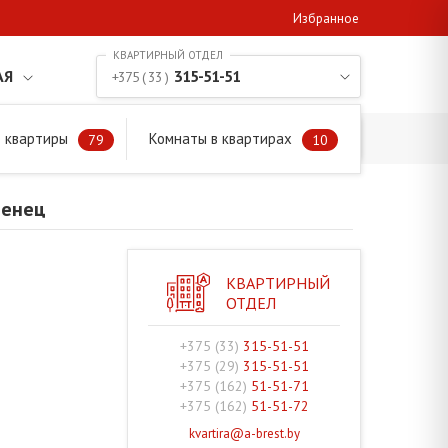
Избранное
АЯ
315-51-51
+375 ( 33 )
 квартиры
Комнаты в квартирах
79
10
менец
КВАРТИРНЫЙ
ОТДЕЛ
+375 (33)
315-51-51
+375 (29)
315-51-51
+375 (162)
51-51-71
+375 (162)
51-51-72
kvartira@a-brest.by