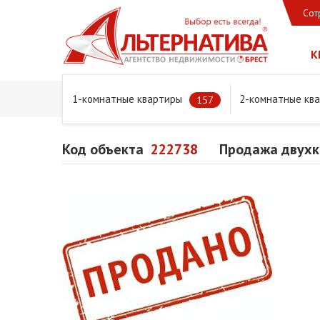
Сот
К
1-комнатные квартиры
2-комнатные кв
Главная
Предложения
Квартиры
Продажа двухком
157
Код объекта
222738
Продажа двухко