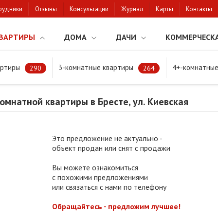
рудники
Отзывы
Консультации
Журнал
Карты
Контакты
ВАРТИРЫ
ДОМА
ДАЧИ
КОММЕРЧЕСК
артиры
3-комнатные квартиры
4+-комнатные
натной квартиры в Бресте, ул. Киевская
290
264
мнатной квартиры в Бресте, ул. Киевская
Это предложение не актуально -
объект продан или снят с продажи
Вы можете ознакомиться
с похожими предложениями
или связаться с нами по телефону
Обращайтесь - предложим лучшее!