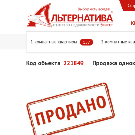
Сот
К
1-комнатные квартиры
2-комнатные кв
Главная
Предложения
Квартиры
Продажа одноко
157
Код объекта
221849
Продажа однок