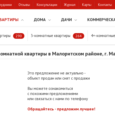
рудники
Отзывы
Консультации
Журнал
Карты
Контакты
ВАРТИРЫ
ДОМА
ДАЧИ
КОММЕРЧЕСК
артиры
3-комнатные квартиры
4+-комнатные
мнатной квартиры в Малоритском районе, г. Малорита
290
264
омнатной квартиры в Малоритском районе, г. М
Это предложение не актуально -
объект продан или снят с продажи
Вы можете ознакомиться
с похожими предложениями
или связаться с нами по телефону
Обращайтесь - предложим лучшее!