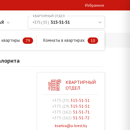
Избранное
АЯ
315-51-51
+375 ( 33 )
 квартиры
Комнаты в квартирах
79
10
алорита
КВАРТИРНЫЙ
ОТДЕЛ
+375 (33)
315-51-51
+375 (29)
315-51-51
+375 (162)
51-51-71
+375 (162)
51-51-72
kvartira@a-brest.by