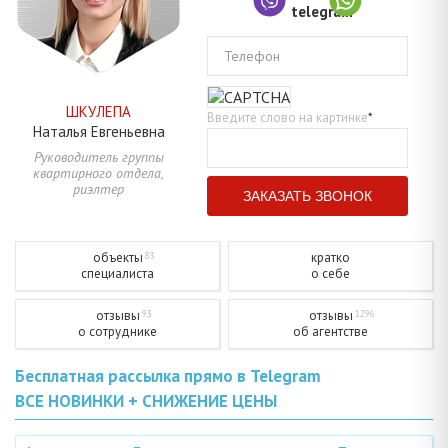
Телефон
ШКУЛЕПА
Введите слово на картинке
*
Наталья
Евгеньевна
Руководитель группы
квартирного отдела,
риэлтер
объекты
кратко
83
специалиста
о себе
отзывы
отзывы
93
1296
о сотруднике
об агентстве
Бесплатная рассылка прямо в Telegram
ВСЕ НОВИНКИ + СНИЖЕНИЕ ЦЕНЫ