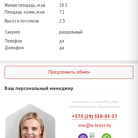
Жилая площадь, м.кв
19.5
Площадь кухни, м.кв
7.1
Высота потолков
2.5
Санузел
раздельный
Телефон
да
Домофон
да
Предложить обмен
Ваш персональный менеджер
Свяжитесь со мной, буду рада
ответить на все Ваши вопросы
+375 (29) 530-03-37
sne@a-brest.by