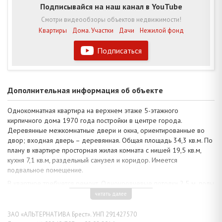
Подписывайся на наш канал в YouTube
Смотри видеообзоры объектов недвижимости!
Квартиры
Дома. Участки
Дачи
Нежилой фонд
Подписаться
Дополнительная информация об объекте
Однокомнатная квартира на верхнем этаже 5-этажного
кирпичного дома 1970 года постройки в центре города.
Деревянные межкомнатные двери и окна, ориентированные во
двор; входная дверь – деревянная. Общая площадь 34,3 кв.м. По
плану в квартире просторная жилая комната с нишей 19,5 кв.м,
кухня 7,1 кв.м, раздельный санузел и коридор. Имеется
подвальное помещение.
В квартире требуется ремонт. Одноуровневые потолки 2,5 м, полы
- окрашенная доска, стены частично окрашены. Ванная комната
читать далее
облицована кафельной плиткой, чугунная ванна. Кухонные
шкафчики остаются в квартире. Домофонная система, телефон.
ЗАО «АЛЬТЕРНАТИВА Брест». УНП 291427570