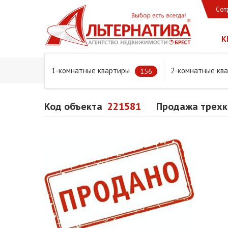
Сот
К
1-комнатные квартиры
2-комнатные кв
Главная
Предложения
Квартиры
Продажа трехком
156
Код объекта
221581
Продажа трехко