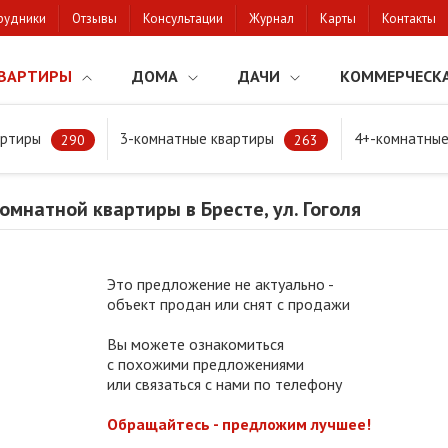
рудники
Отзывы
Консультации
Журнал
Карты
Контакты
ВАРТИРЫ
ДОМА
ДАЧИ
КОММЕРЧЕСК
артиры
3-комнатные квартиры
4+-комнатные
натной квартиры в Бресте, ул. Гоголя
290
263
мнатной квартиры в Бресте, ул. Гоголя
Это предложение не актуально -
объект продан или снят с продажи
Вы можете ознакомиться
с похожими предложениями
или связаться с нами по телефону
Обращайтесь - предложим лучшее!