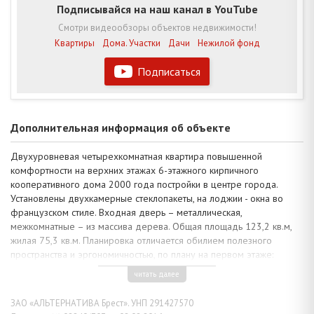
Подписывайся на наш канал в YouTube
Смотри видеообзоры объектов недвижимости!
Квартиры
Дома. Участки
Дачи
Нежилой фонд
Подписаться
Дополнительная информация об объекте
Двухуровневая четырехкомнатная квартира повышенной
комфортности на верхних этажах 6-этажного кирпичного
кооперативного дома 2000 года постройки в центре города.
Установлены двухкамерные стеклопакеты, на лоджии - окна во
французском стиле. Входная дверь – металлическая,
межкомнатные – из массива дерева. Общая площадь 123,2 кв.м,
жилая 75,3 кв.м. Планировка отличается обилием полезного
пространства и эргономичностью, по плану на первом этаже:
изолированная спальня, гостиная 22,6 кв.м. с застекленной
читать далее
лоджией, кухня 11,6 кв.м. объединена с лоджией; на втором
уровне – две просторные жилые комнаты и второй свет. В
ЗАО «АЛЬТЕРНАТИВА Брест». УНП 291427570
квартире две гардеробные и два санузла, есть подвал.