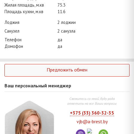
Жилая площадь, м.кв
75.3
Площадь кухни, м.кв
11.6
Лоджия
2 лоджии
Санузел
2 санузла
Телефон
да
Домофон
да
Предложить обмен
Ваш персональный менеджер
Свяжитесь со мной, буду рада
ответить на все Ваши вопросы
+375 (33) 360-32-35
vjb@a-brest.by