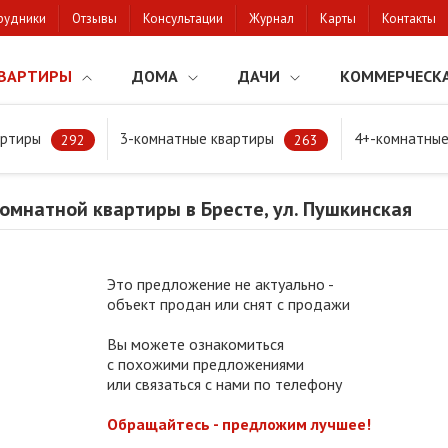
рудники
Отзывы
Консультации
Журнал
Карты
Контакты
ВАРТИРЫ
ДОМА
ДАЧИ
КОММЕРЧЕСК
артиры
3-комнатные квартиры
4+-комнатные
натной квартиры в Бресте, ул. Пушкинская
292
263
мнатной квартиры в Бресте, ул. Пушкинская
Это предложение не актуально -
объект продан или снят с продажи
Вы можете ознакомиться
с похожими предложениями
или связаться с нами по телефону
Обращайтесь - предложим лучшее!