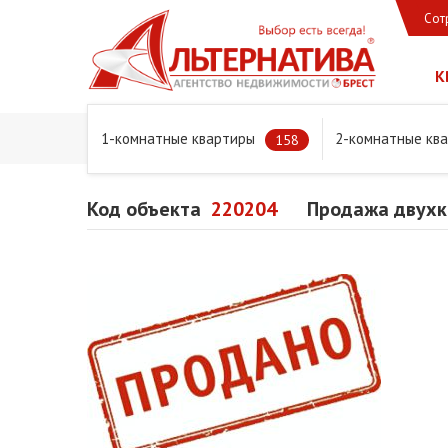
Сот
К
1-комнатные квартиры
2-комнатные кв
Главная
Предложения
Квартиры
Продажа двухком
158
Код объекта
220204
Продажа двухко