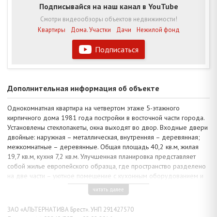
Подписывайся на наш канал в YouTube
Смотри видеообзоры объектов недвижимости!
Квартиры
Дома. Участки
Дачи
Нежилой фонд
Подписаться
Дополнительная информация об объекте
Однокомнатная квартира на четвертом этаже 5-этажного
кирпичного дома 1981 года постройки в восточной части города.
Установлены стеклопакеты, окна выходят во двор. Входные двери
двойные: наружная – металлическая, внутренняя – деревянная;
межкомнатные – деревянные. Общая площадь 40,2 кв.м, жилая
19,7 кв.м, кухня 7,2 кв.м. Улучшенная планировка представляет
собой жилье европейского образца, где пространство разделено
на две части – уютное помещение с кухонным оборудованием и
большая жилая комната, санузел раздельный. Лоджия застеклена и
читать далее
обшита деревянной вагонкой, есть подвал.
При организации внутреннего пространства удачно выполнено
ЗАО «АЛЬТЕРНАТИВА Брест». УНП 291427570