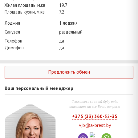
Жилая площадь, м.кв
19.7
Площадь кухни, м.кв
7.2
Лоджия
1 лоджия
Санузел
раздельный
Телефон
да
Домофон
да
Предложить обмен
Ваш персональный менеджер
Свяжитесь со мной, буду рада
ответить на все Ваши вопросы
+375 (33) 360-32-35
vjb@a-brest.by