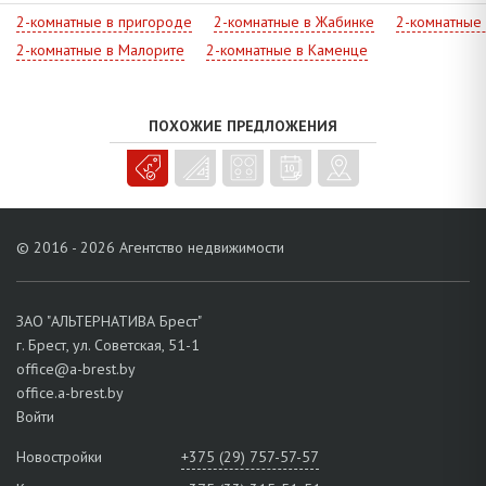
2-комнатные в пригороде
2-комнатные в Жабинке
2-комнатные
Подходящий вариант для организации коммерческой
2-комнатные в Малорите
2-комнатные в Каменце
деятельности при условии перевода помещения в нежилой фонд.
Звоните!
ПОХОЖИЕ ПРЕДЛОЖЕНИЯ
© 2016 - 2026 Агентство недвижимости
ЗАО "АЛЬТЕРНАТИВА Брест"
г. Брест, ул. Советская, 51-1
office@a-brest.by
office.a-brest.by
Войти
Новостройки
+375 (29) 757-57-57