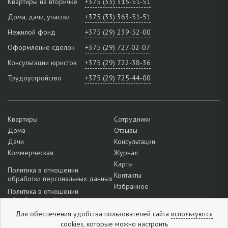
Квартиры на вторичке
+375 (33) 315-51-51
Дома, дачи, участки
+375 (33) 363-51-51
Нежилой фонд
+375 (29) 239-52-00
Оформление сделок
+375 (29) 727-02-07
Консультации юристов
+375 (29) 722-38-36
Трудоустройство
+375 (29) 725-44-00
Квартиры
Сотрудники
Дома
Отзывы
Дачи
Консультации
Коммерческая
Журнал
Карты
Политика в отношении
Контакты
обработки персональных данных
Избранное
Политика в отношении
обработки cookie
Подробнее о настройках файлов
Для обеспечения удобства пользователей сайта
используются
cookie
cookies,
которые можно
настроить