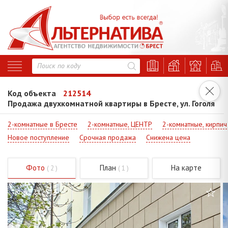
Код объекта
212514
Продажа двухкомнатной квартиры в Бресте, ул. Гоголя
2-комнатные в Бресте
2-комнатные, ЦЕНТР
2-комнатные, кирпич
Новое поступление
Срочная продажа
Снижена цена
Фото
План
На карте
( 2 )
( 1 )
Код - 212514