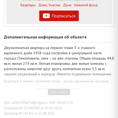
Квартиры
Дома. Участки
Дачи
Нежилой фонд
Подписаться
Дополнительная информация об объекте
Двухкомнатная квартира на первом этаже 3-х этажного
кирпичного дома 1958 года постройки в центральной части
города. Стеклопакеты, окна – на две стороны. Общая площадь 44,8
кв.м, жилая 27,9 кв.м. Уютная планировка: две жилые комнаты с
расположены напротив друг друга, компактная кухня 5,3 кв.м,
санузел раздельный и коридор. Имеется подвальное помещение.
Квартира в жилом состоянии: полы - доска окрашенная, высокие
потолки 2,85 м. Благодаря расположению комнат по двум
сторонам дома, в помещении поддерживается хороший
читать далее
микроклимат. Домофонная система. Плюсом является
расположение дома в центре развитой инфраструктуры г. Бреста.
ЗАО «АЛЬТЕРНАТИВА Брест». УНП 291427570
В шаговой доступности находятся школы, гимназия № 1, детские
Лицензия № 02240/303 от 02.02.2016г.
сады, супермаркеты, поликлиники, музыкальная школа и городской
Договор № 2514/1 от 11.08.2021
парк.