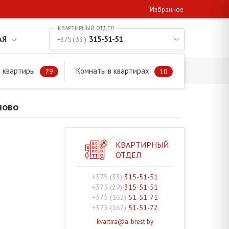
Избранное
АЯ
315-51-51
+375 ( 33 )
 квартиры
Комнаты в квартирах
79
10
ново
КВАРТИРНЫЙ
ОТДЕЛ
+375 (33)
315-51-51
+375 (29)
315-51-51
+375 (162)
51-51-71
+375 (162)
51-51-72
kvartira@a-brest.by