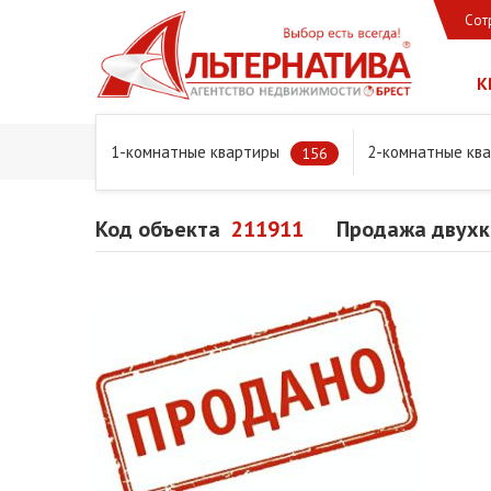
Сот
К
1-комнатные квартиры
2-комнатные кв
Главная
Предложения
Квартиры
Продажа двухко
156
Код объекта
211911
Продажа двухк