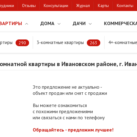
рудники
Отзывы
Консультации
Журнал
Карты
Контакты
ВАРТИРЫ
ДОМА
ДАЧИ
КОММЕРЧЕСК
артиры
3-комнатные квартиры
4+-комнатные
мнатной квартиры в Ивановском районе, г. Иваново
290
263
омнатной квартиры в Ивановском районе, г. Ива
Это предложение не актуально -
объект продан или снят с продажи
Вы можете ознакомиться
с похожими предложениями
или связаться с нами по телефону
Обращайтесь - предложим лучшее!