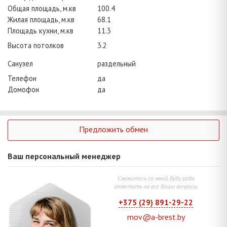
Общая площадь, м.кв
100.4
Жилая площадь, м.кв
68.1
Площадь кухни, м.кв
11.3
Высота потолков
3.2
Санузел
раздельный
Телефон
да
Домофон
да
Предложить обмен
Ваш персональный менеджер
Свяжитесь со мной, буду рада
ответить на все Ваши вопросы
+375 (29) 891-29-22
mov@a-brest.by