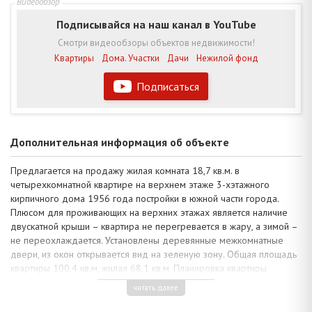
Подписывайся на наш канал в YouTube
Смотри видеообзоры объектов недвижимости!
Квартиры
Дома. Участки
Дачи
Нежилой фонд
Подписаться
Дополнительная информация об объекте
Предлагается на продажу жилая комната 18,7 кв.м. в
четырехкомнатной квартире на верхнем этаже 3-хэтажного
кирпичного дома 1956 года постройки в южной части города.
Плюсом для проживающих на верхних этажах является наличие
двускатной крыши – квартира не перегревается в жару, а зимой –
не переохлаждается. Установлены деревянные межкомнатные
двери, из окон открывается вид на зеленую зону. Общая площадь
квартиры 100,4 кв.м, жилая 68,1 кв.м. Планировка квартиры
удобная, так как размещение жилых комнат выполнено по двум
читать далее
сторонам дома, а кухня 11,3 кв.м. довольно просторная, санузел
раздельный.