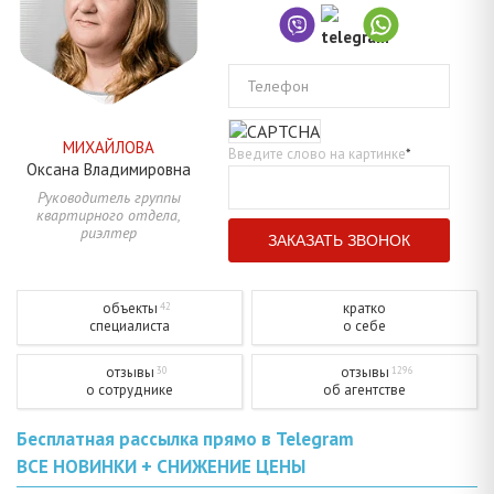
Телефон
МИХАЙЛОВА
Введите слово на картинке
*
Оксана
Владимировна
Руководитель группы
квартирного отдела,
риэлтер
объекты
кратко
42
специалиста
о себе
отзывы
отзывы
30
1296
о сотруднике
об агентстве
Бесплатная рассылка прямо в Telegram
ВСЕ НОВИНКИ + СНИЖЕНИЕ ЦЕНЫ