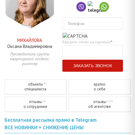
Телефон
МИХАЙЛОВА
Введите слово на картинке
*
Оксана
Владимировна
Руководитель группы
квартирного отдела,
риэлтер
объекты
кратко
43
специалиста
о себе
отзывы
отзывы
30
1296
о сотруднике
об агентстве
Бесплатная рассылка прямо в Telegram
ВСЕ НОВИНКИ + СНИЖЕНИЕ ЦЕНЫ