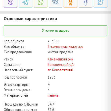
Основные характеристики
Уточнить адрес
Код объекта
203655
Вид объекта
2-комнатная квартира
Тип предложения
чистая продажа
Район
Каменецкий р-н
Сельсовет
Беловежский с/с
Населенный пункт
аг. Беловежский
Год постройки
1983
Этаж квартиры
4
Этажность дома
4
Материал стен
панель
Площадь по СНБ, м.кв
54.7
Общая площадь, м.кв
52.6