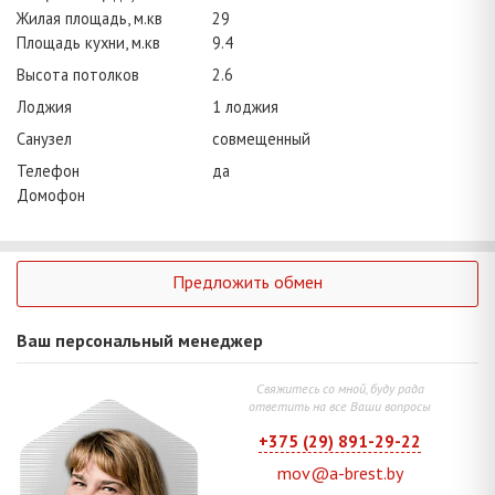
Жилая площадь, м.кв
29
Площадь кухни, м.кв
9.4
Высота потолков
2.6
Лоджия
1 лоджия
Санузел
совмещенный
Телефон
да
Домофон
Предложить обмен
Ваш персональный менеджер
Свяжитесь со мной, буду рада
ответить на все Ваши вопросы
+375 (29) 891-29-22
mov@a-brest.by