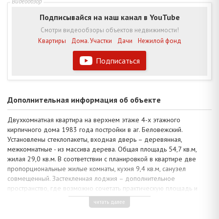
Подписывайся на наш канал в YouTube
Смотри видеообзоры объектов недвижимости!
Квартиры
Дома. Участки
Дачи
Нежилой фонд
Подписаться
Дополнительная информация об объекте
Двухкомнатная квартира на верхнем этаже 4-х этажного
кирпичного дома 1983 года постройки в аг. Беловежский.
Установлены стеклопакеты, входная дверь – деревянная,
межкомнатные - из массива дерева. Общая площадь 54,7 кв.м,
жилая 29,0 кв.м. В соответствии с планировкой в квартире две
пропорциональные жилые комнаты, кухня 9,4 кв.м, санузел
совмещенный. Застекленная лоджия – дополнительное
пространство, где возможно сочетать практическую площадь и
идею дизайна квартиры.
читать далее
В зале и кухне подвесные потолки из гипсокартона с оригинальной