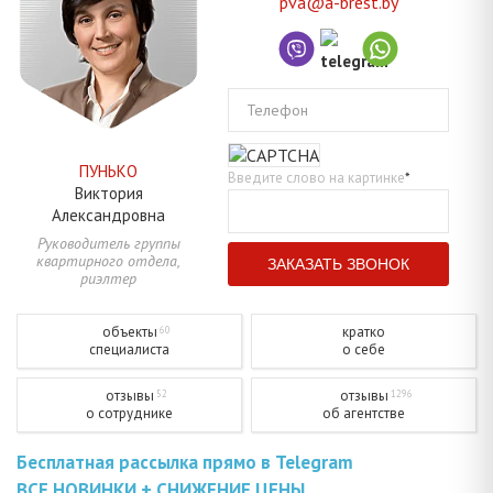
pva@a-brest.by
Телефон
ПУНЬКО
Введите слово на картинке
*
Виктория
Александровна
Руководитель группы
квартирного отдела,
риэлтер
объекты
кратко
60
специалиста
о себе
отзывы
отзывы
52
1296
о сотруднике
об агентстве
Бесплатная рассылка прямо в Telegram
ВСЕ НОВИНКИ + СНИЖЕНИЕ ЦЕНЫ