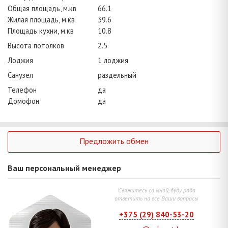
Общая площадь, м.кв
66.1
Жилая площадь, м.кв
39.6
Площадь кухни, м.кв
10.8
Высота потолков
2.5
Лоджия
1 лоджия
Санузел
раздельный
Телефон
да
Домофон
да
Предложить обмен
Ваш персональный менеджер
Свяжитесь со мной, буду рада
ответить на все Ваши вопросы
+375 (29) 840-53-20