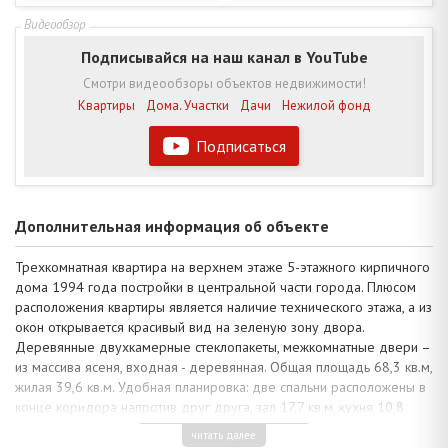
Подписывайся на наш канал в YouTube
Смотри видеообзоры объектов недвижимости!
Квартиры
Дома. Участки
Дачи
Нежилой фонд
Подписаться
Дополнительная информация об объекте
Трехкомнатная квартира на верхнем этаже 5-этажного кирпичного
дома 1994 года постройки в центральной части города. Плюсом
расположения квартиры является наличие технического этажа, а из
окон открывается красивый вид на зеленую зону двора.
Деревянные двухкамерные стеклопакеты, межкомнатные двери –
из массива ясеня, входная - деревянная. Общая площадь 68,3 кв.м,
жилая 39,6 кв.м. Удобная планировка: две спальни расположены в
конце коридора напротив друг друга, зал 17,7 кв.м, кухня 10,8
кв.м. с возможностью увеличения за счет застекленной лоджии,
читать далее
санузел раздельный и коридор. Имеется подвальное помещение.