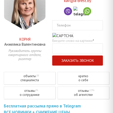
kav@a-brest.by
Телефон
КОРНЯ
Введите слово на картинке
*
Анжелика
Валентиновна
Руководитель группы
квартирного отдела,
риэлтер
объекты
кратко
38
специалиста
о себе
отзывы
отзывы
96
1296
о сотруднике
об агентстве
Бесплатная рассылка прямо в Telegram
ВСЕ НОВИНКИ + СНИЖЕНИЕ ЦЕНЫ