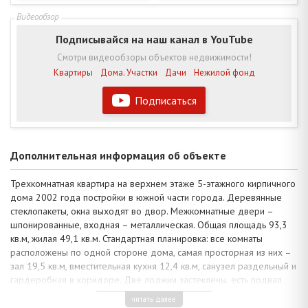
Подписывайся на наш канал в YouTube
Смотри видеообзоры объектов недвижимости!
Квартиры
Дома. Участки
Дачи
Нежилой фонд
Подписаться
Дополнительная информация об объекте
Трехкомнатная квартира на верхнем этаже 5-этажного кирпичного
дома 2002 года постройки в южной части города. Деревянные
стеклопакеты, окна выходят во двор. Межкомнатные двери –
шпонированные, входная – металлическая. Общая площадь 93,3
кв.м, жилая 49,1 кв.м. Стандартная планировка: все комнаты
расположены по одной стороне дома, самая просторная из них –
зал 19,5 кв.м, вместительная кухня 12,4 кв.м, санузел раздельный и
гардеробная в коридоре. Две лоджии застеклены, есть подвал.
Нюдовые и приглушенно-зеленые оттенки в цветовой палитре
читать далее