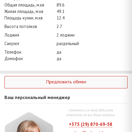
Общая площадь, м.кв
89.6
Жилая площадь, м.кв
49.1
Площадь кухни, м.кв
12.4
Высота потолков
2.7
Лоджия
2 лоджии
Санузел
раздельный
Телефон
да
Домофон
да
Предложить обмен
Ваш персональный менеджер
Свяжитесь со мной, буду рада
ответить на все Ваши вопросы
+375 (29) 870-69-58