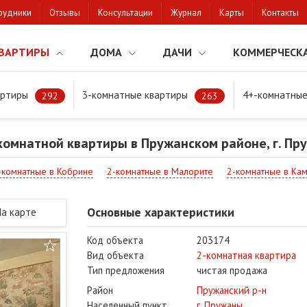
рудники
Отзывы
Консультации
Журнал
Карты
Контакты
ВАРТИРЫ
ДОМА
ДАЧИ
КОММЕРЧЕСК
артиры
3-комнатные квартиры
4+-комнатные
мнатной квартиры в Пружанском районе, г. Пружаны
292
263
омнатной квартиры в Пружанском районе, г. Пр
-комнатные в Кобрине
2-комнатные в Малорите
2-комнатные в Ка
Основные характеристики
На карте
Код объекта
203174
Вид объекта
2-комнатная квартира
Тип предложения
чистая продажа
Район
Пружанский р-н
Населенный пункт
г. Пружаны