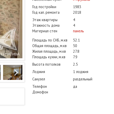
Год постройки
1983
Год кап. ремонта
2018
Этаж квартиры
4
Этажность дома
4
Материал стен
панель
Площадь по СНБ, м.кв
52.1
Общая площадь, м.кв
50
Жилая площадь, м.кв
27.8
Площадь кухни, м.кв
7.9
Высота потолков
2.5
Лоджия
1 лоджия
Санузел
раздельный
Телефон
да
Домофон