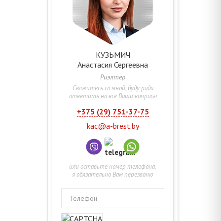
КУЗЬМИЧ
Анастасия
Сергеевна
Риэлтер
Свяжитесь со мной, буду рада
ответить на все Ваши вопросы
+375 (29) 751-37-75
kac@a-brest.by
или оставьте номер телефона,
я обязательно Вам перезвоню
Телефон