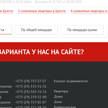
40/303 от 02.02.2016г.
Договор № 3174/1 от 30.09.2020
 в Бресте
3-комнатные квартиры в Бресте
4-комнатные квартиры в
кта
По общей площади
По площади кухни
АРИАНТА У НАС НА САЙТЕ?
+375 (29) 757-57-57
Каталог недвижимости
вторичке
+375 (33) 315-51-51
Квартиры
частки
+375 (33) 363-51-51
Дома
д
+375 (29) 239-52-00
Дачи
сделок
+375 (29) 727-02-07
Коммерческая
юристов
+375 (29) 722-38-36