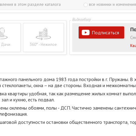
вления в этом разделе каталога
все новинки и изменения
По
Подписаться
См
- Дачи
360° - Нежилое
Кв
тажного панельного дома 1983 года постройки в г. Пружаны. В 
 стеклопакеты, окна – на две стороны. Входная и межкомнатны
овка квартиры удобная, так как размещение жилых комнат выполн
зал и кухню, есть подвал.
ены оклеены обоями, полы - ДСП. Частично заменены сантехниче
елефонизация.
шаговой доступности остановки общественного транспорта, то