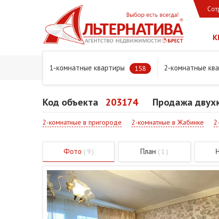
Сот
К
1-комнатные квартиры
2-комнатные кв
Главная
Предложения
Квартиры
Продажа двухко
158
Код объекта
203174
Продажа двухк
2-комнатные в пригороде
2-комнатные в Жабинке
2
Фото
План
( 9 )
( 1 )