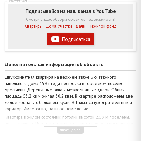
Подписывайся на наш канал в YouTube
Смотри видеообзоры объектов недвижимости!
Квартиры
Дома. Участки
Дачи
Нежилой фонд
Подписаться
Дополнительная информация об объекте
Двухкомнатная квартира на верхнем этаже 3-х этажного
панельного дома 1995 года постройки в городском поселке
Брестчины. Деревянные окна и межкомнатные двери. Общая
площадь 53,2 кв.м, жилая 30,2 кв.м. В квартире расположены две
жилые комнаты с балконом, кухня 9,1 кв.м, санузел раздельный и
коридор. Имеется подвальное помещение.
Квартира в жилом состоянии: потолки высотой 2,59 м побелены,
полы - ламинат. Предметы мебели остаются новому собственнику
по договоренности. В комнатах правильной геометрической
читать далее
формы можно выполнить современную отделку и оформление