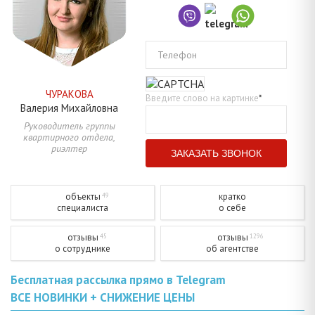
Телефон
ЧУРАКОВА
Введите слово на картинке
*
Валерия
Михайловна
Руководитель группы
квартирного отдела,
риэлтер
объекты
кратко
49
специалиста
о себе
отзывы
отзывы
45
1296
о сотруднике
об агентстве
Бесплатная рассылка прямо в Telegram
ВСЕ НОВИНКИ + СНИЖЕНИЕ ЦЕНЫ