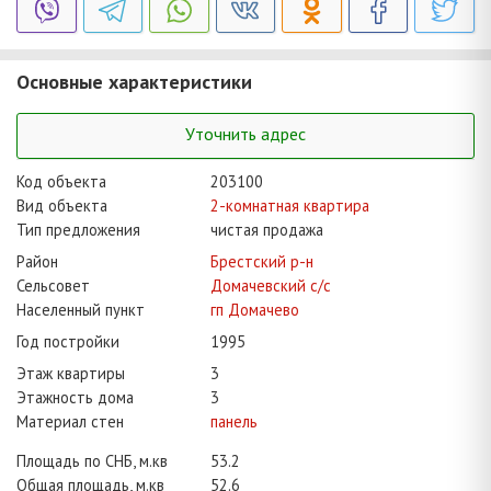
Основные характеристики
Уточнить адрес
Код объекта
203100
Вид объекта
2-комнатная квартира
Тип предложения
чистая продажа
Район
Брестский р-н
Сельсовет
Домачевский с/с
Населенный пункт
гп Домачево
Год постройки
1995
Этаж квартиры
3
Этажность дома
3
Материал стен
панель
Площадь по СНБ, м.кв
53.2
Общая площадь, м.кв
52.6