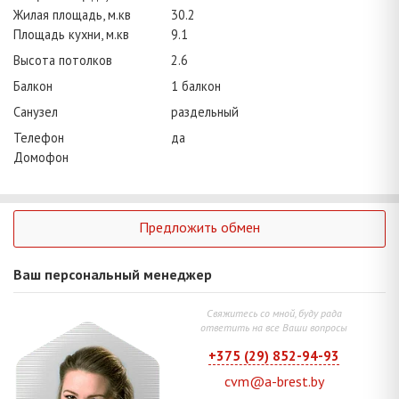
Жилая площадь, м.кв
30.2
Площадь кухни, м.кв
9.1
Высота потолков
2.6
Балкон
1 балкон
Санузел
раздельный
Телефон
да
Домофон
Предложить обмен
Ваш персональный менеджер
Свяжитесь со мной, буду рада
ответить на все Ваши вопросы
+375 (29) 852-94-93
cvm@a-brest.by