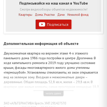
Подписывайся на наш канал в YouTube
Смотри видеообзоры объектов недвижимости!
Квартиры
Дома. Участки
Дачи
Нежилой фонд
Подписаться
Дополнительная информация об объекте
Двухкомнатная квартира на верхнем этаже 4-х этажного
панельного дома 1986 года постройки в центре Дрогичина. В
ходе капитального ремонта в 2019 году улучшено состояние
крыши, фасады многоквартирного жилого дома утеплены
«термошубой». Установлены стеклопакеты, из окон открывается
вид на зеленую зону. Входная и межкомнатные двери –
деревянные. Общая площадь 52,8 кв.м, жилая – 29,8 кв.м. В
квартире две жилые комнаты, самая просторная площадью 18,9
кв.м, спальня с балконом, кухня 8,6 кв.м, раздельный санузел и
читать далее
коридор.
Квартира в аккуратном жилом состоянии, соответствующе
ЗАО «АЛЬТЕРНАТИВА Брест». УНП 291427570