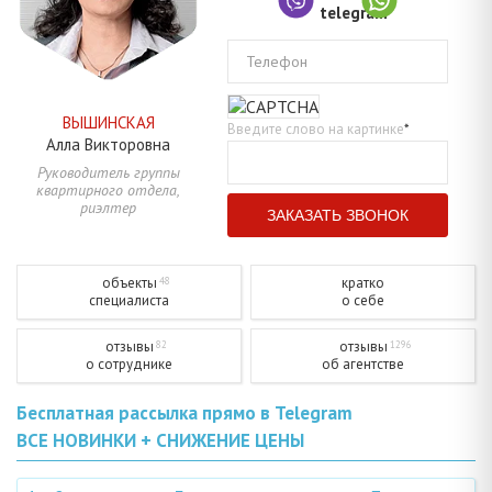
Телефон
ВЫШИНСКАЯ
Введите слово на картинке
*
Алла
Викторовна
Руководитель группы
квартирного отдела,
риэлтер
объекты
кратко
48
специалиста
о себе
отзывы
отзывы
82
1296
о сотруднике
об агентстве
Бесплатная рассылка прямо в Telegram
ВСЕ НОВИНКИ + СНИЖЕНИЕ ЦЕНЫ