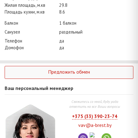
Жилая площадь, м.кв
29.8
Площадь кухни, м.кв
8.6
Балкон
1 балкон
Санузел
раздельный
Телефон
да
Домофон
да
Предложить обмен
Ваш персональный менеджер
Свяжитесь со мной, буду рада
ответить на все Ваши вопросы
+375 (33) 390-23-74
vav@a-brest.by