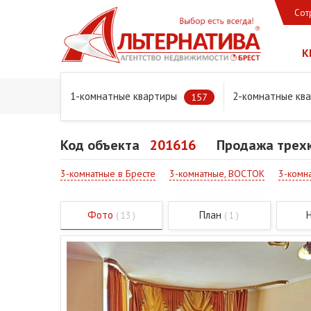
Сот
К
1-комнатные квартиры
2-комнатные кв
Главная
Предложения
Квартиры
Продажа трехком
157
Код объекта
201616
Продажа трехк
3-комнатные в Бресте
3-комнатные, ВОСТОК
3-комна
Фото
План
( 13 )
( 1 )