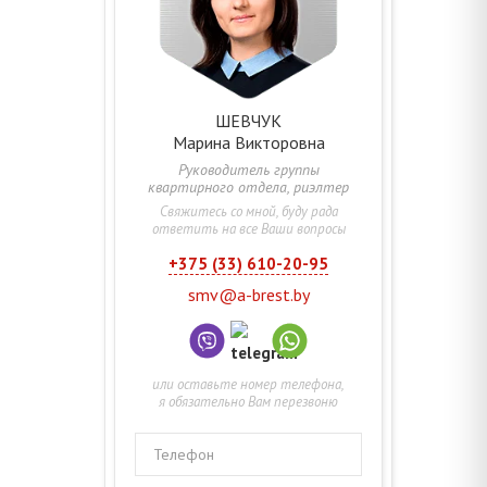
ШЕВЧУК
Марина
Викторовна
Руководитель группы
квартирного отдела, риэлтер
Свяжитесь со мной, буду рада
ответить на все Ваши вопросы
+375 (33) 610-20-95
smv@a-brest.by
или оставьте номер телефона,
я обязательно Вам перезвоню
Телефон