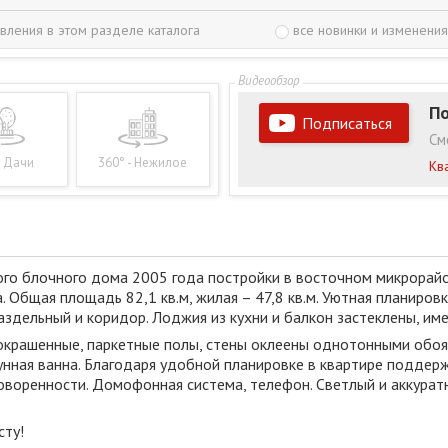
вления в этом разделе каталога
все новинки и изменения
По
Подписаться
См
- Дачи
360° - Нежилое
Кв
го блочного дома 2005 года постройки в восточном микрорайон
 Общая площадь 82,1 кв.м, жилая – 47,8 кв.м. Уютная планировк
л раздельный и коридор. Лоджия из кухни и балкон застеклены, им
окрашенные, паркетные полы, стены оклеены однотонными обоя
унная ванна. Благодаря удобной планировке в квартире подде
оворенности. Домофонная система, телефон. Светлый и аккурат
сту!