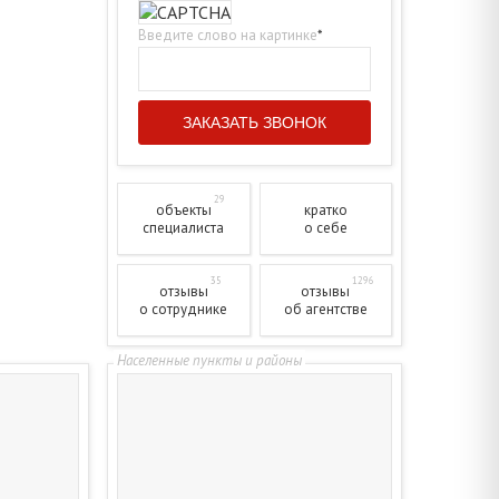
Введите слово на картинке
*
29
объекты
кратко
специалиста
о себе
35
1296
отзывы
отзывы
о сотруднике
об агентстве