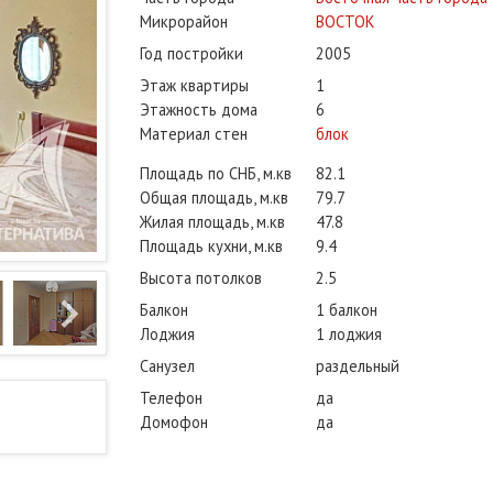
Микрорайон
ВОСТОК
Год постройки
2005
Этаж квартиры
1
Этажность дома
6
Материал стен
блок
Площадь по СНБ, м.кв
82.1
Общая площадь, м.кв
79.7
Жилая площадь, м.кв
47.8
Площадь кухни, м.кв
9.4
Высота потолков
2.5
Балкон
1 балкон
Лоджия
1 лоджия
Санузел
раздельный
Телефон
да
Домофон
да