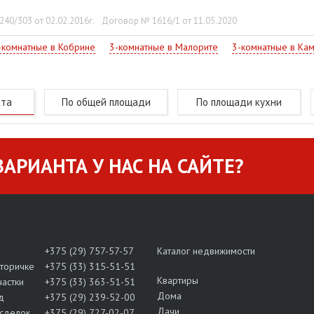
40/303 от 02.02.2016г.
Договор № 1616/1 от 11.05.2020
-комнатные в Кобрине
3-комнатные в Малорите
3-комнатные в Ка
кта
По общей площади
По площади кухни
АРИАНТА У НАС НА САЙТЕ?
+375 (29) 757-57-57
Каталог недвижимости
вторичке
+375 (33) 315-51-51
Квартиры
частки
+375 (33) 363-51-51
Дома
д
+375 (29) 239-52-00
Дачи
сделок
+375 (29) 727-02-07