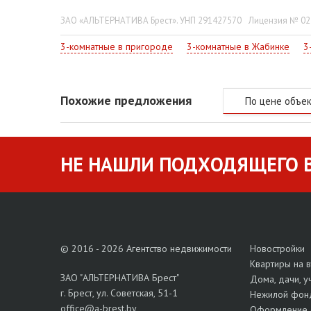
ЗАО «АЛЬТЕРНАТИВА Брест». УНП 291427570
Лицензия № 022
3-комнатные в пригороде
3-комнатные в Жабинке
3
Похожие предложения
По цене объе
НЕ НАШЛИ ПОДХОДЯЩЕГО В
© 2016 - 2026 Агентство недвижимости
Новостройки
Квартиры на 
ЗАО "АЛЬТЕРНАТИВА Брест"
Дома, дачи, у
г. Брест, ул. Советская, 51-1
Нежилой фон
office@a-brest.by
Оформление 