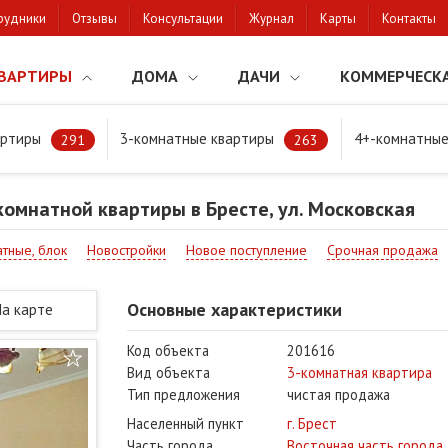
рудники
Отзывы
Консультации
Журнал
Карты
Контакты
ВАРТИРЫ
ДОМА
ДАЧИ
КОММЕРЧЕСК
артиры
3-комнатные квартиры
4+-комнатные
натной квартиры в Бресте, ул. Московская
291
263
омнатной квартиры в Бресте, ул. Московская
тные, блок
Новостройки
Новое поступление
Срочная продажа
Основные характеристики
На карте
Код объекта
201616
Вид объекта
3-комнатная квартира
Тип предложения
чистая продажа
Населенный пункт
г. Брест
Часть города
Восточная часть города