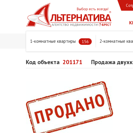
Сот
К
1-комнатные квартиры
2-комнатные кв
Главная
Предложения
Квартиры
Продажа двухком
156
Код объекта
201171
Продажа двухко