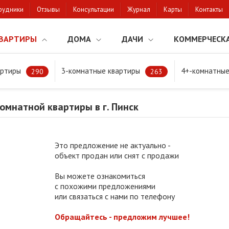
рудники
Отзывы
Консультации
Журнал
Карты
Контакты
ВАРТИРЫ
ДОМА
ДАЧИ
КОММЕРЧЕСК
артиры
3-комнатные квартиры
4+-комнатные
натной квартиры в г. Пинск
290
263
мнатной квартиры в г. Пинск
Это предложение не актуально -
объект продан или снят с продажи
Вы можете ознакомиться
с похожими предложениями
или связаться с нами по телефону
Обращайтесь - предложим лучшее!