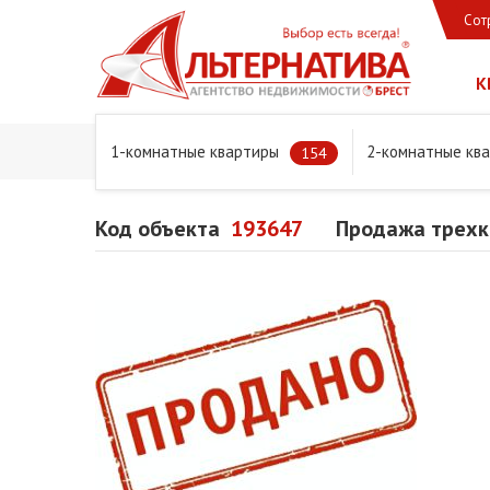
Сот
К
1-комнатные квартиры
2-комнатные кв
Главная
Предложения
Квартиры
Продажа трехком
154
Код объекта
193647
Продажа трехко