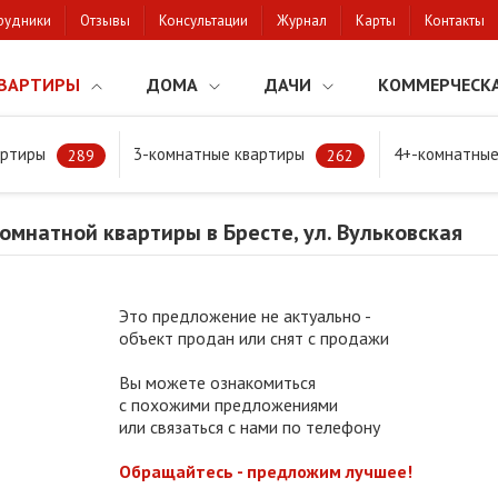
рудники
Отзывы
Консультации
Журнал
Карты
Контакты
ВАРТИРЫ
ДОМА
ДАЧИ
КОММЕРЧЕСК
артиры
3-комнатные квартиры
4+-комнатные
натной квартиры в Бресте, ул. Вульковская
289
262
мнатной квартиры в Бресте, ул. Вульковская
Это предложение не актуально -
объект продан или снят с продажи
Вы можете ознакомиться
с похожими предложениями
или связаться с нами по телефону
Обращайтесь - предложим лучшее!