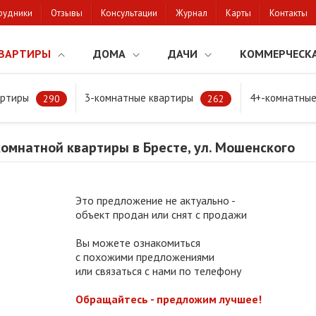
рудники
Отзывы
Консультации
Журнал
Карты
Контакты
ВАРТИРЫ
ДОМА
ДАЧИ
КОММЕРЧЕСК
артиры
3-комнатные квартиры
4+-комнатные
мнатной квартиры в Бресте, ул. Мошенского
290
262
омнатной квартиры в Бресте, ул. Мошенского
Это предложение не актуально -
объект продан или снят с продажи
Вы можете ознакомиться
с похожими предложениями
или связаться с нами по телефону
Обращайтесь - предложим лучшее!