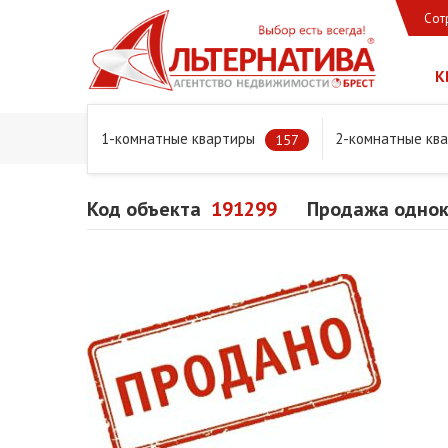
Сот
К
1-комнатные квартиры
2-комнатные кв
Главная
Предложения
Квартиры
Продажа одноко
157
Код объекта
191299
Продажа однок