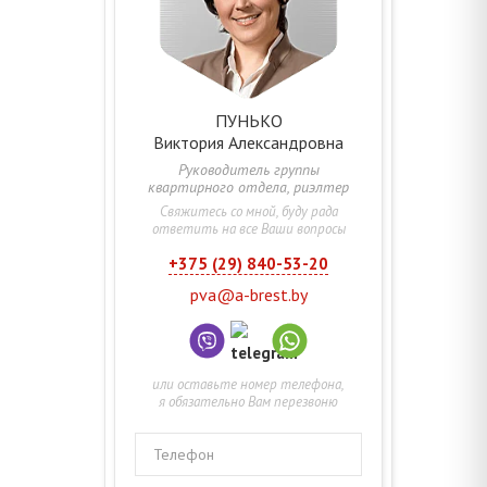
ПУНЬКО
Виктория
Александровна
Руководитель группы
квартирного отдела, риэлтер
Свяжитесь со мной, буду рада
ответить на все Ваши вопросы
+375 (29) 840-53-20
pva@a-brest.by
или оставьте номер телефона,
я обязательно Вам перезвоню
Телефон