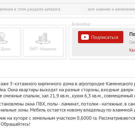
вления в этом разделе каталога
все новинки и изменения
По
Подписаться
См
- Дачи
360° - Нежилое
Кв
аже 3-хэтажного кирпичного дома в агрогородке Каменецкого р
ка. Окна квартиры выходят на разные стороны, входные двери 
е смежные спальни, зал 21,9 кв.м., кухня 6,3 кв.м., совмещенный
тановлены окна ПВХ, полы - ламинат, потолки - натяжные, в са
альные зоны. Мебель остается новому владельцу по взаимной 
мик на хуторе с земельным участком 0,6000 га. Рассматриваютс
. Обращайтесь!