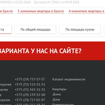
40/303 от 02.02.2016г.
Договор № 2206/1 от 04.09.2018
 в Бресте
3-комнатные квартиры в Бресте
4-комнатные квартиры в
кта
По общей площади
По площади кухни
АРИАНТА У НАС НА САЙТЕ?
+375 (29) 757-57-57
Каталог недвижимости
вторичке
+375 (33) 315-51-51
Квартиры
частки
+375 (33) 363-51-51
Дома
д
+375 (29) 239-52-00
Дачи
сделок
+375 (29) 727-02-07
Коммерческая