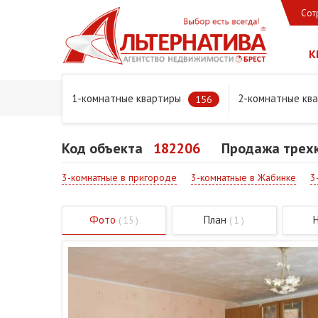
Сот
К
1-комнатные квартиры
2-комнатные кв
Главная
Предложения
Квартиры
Продажа трехко
156
Код объекта
182206
Продажа трехк
3-комнатные в пригороде
3-комнатные в Жабинке
3
Фото
План
( 15 )
( 1 )