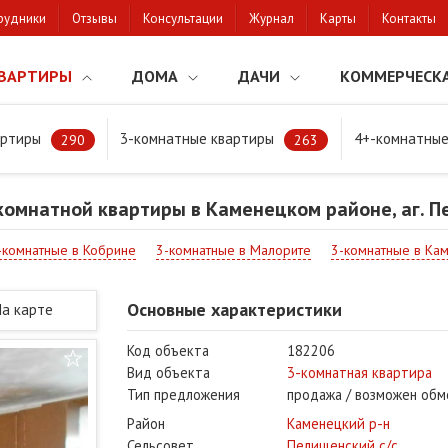
рудники
Отзывы
Консультации
Журнал
Карты
Контакты
ВАРТИРЫ
ДОМА
ДАЧИ
КОММЕРЧЕСК
артиры
3-комнатные квартиры
4+-комнатные
мнатной квартиры в Каменецком районе, аг. Пелище
290
263
омнатной квартиры в Каменецком районе, аг. 
-комнатные в Кобрине
3-комнатные в Малорите
3-комнатные в Ка
Основные характеристики
На карте
Код объекта
182206
Вид объекта
3-комнатная квартира
Тип предложения
продажа / возможен обм
Район
Каменецкий р-н
Сельсовет
Пелищенский с/с