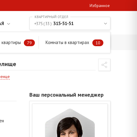
Избранное
АЯ
315-51-51
+375 ( 33 )
 квартиры
Комнаты в квартирах
79
10
Пелище
менце
Ваш персональный менеджер
ен