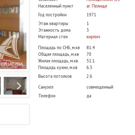
Населенный пункт
аг. Пелище
Год постройки
1971
Этаж квартиры
1
Этажность дома
3
Материал стен
кирпич
Площадь по СНБ, м.кв
81.4
Общая площадь, м.кв
70
Жилая площадь, м.кв
51.1
Площадь кухни, м.кв
6.3
Высота потолков
2.6
Санузел
совмещенный
Телефон
да