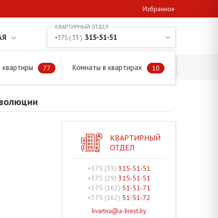
Избранное
АЯ
315-51-51
+375 ( 33 )
 квартиры
Комнаты в квартирах
77
10
еволюции
КВАРТИРНЫЙ
ОТДЕЛ
+375 (33)
315-51-51
+375 (29)
315-51-51
+375 (162)
51-51-71
+375 (162)
51-51-72
kvartira@a-brest.by