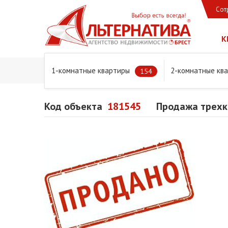
Сот
К
1-комнатные квартиры
2-комнатные кв
Главная
Предложения
Квартиры
Продажа трехком
154
Код объекта
181545
Продажа трехк