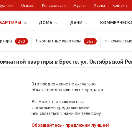
рудники
Отзывы
Консультации
Журнал
Карты
Контакты
ВАРТИРЫ
ДОМА
ДАЧИ
КОММЕРЧЕСК
артиры
3-комнатные квартиры
4+-комнатные
натной квартиры в Бресте, ул. Октябрьской Революции
290
262
омнатной квартиры в Бресте, ул. Октябрьской Р
Это предложение не актуально -
объект продан или снят с продажи
Вы можете ознакомиться
с похожими предложениями
или связаться с нами по телефону
Обращайтесь - предложим лучшее!