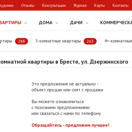
рудники
Отзывы
Консультации
Журнал
Карты
Контакты
ВАРТИРЫ
ДОМА
ДАЧИ
КОММЕРЧЕСК
артиры
3-комнатные квартиры
4+-комнатные
мнатной квартиры в Бресте, ул. Дзержинского
288
263
омнатной квартиры в Бресте, ул. Дзержинского
Это предложение не актуально -
объект продан или снят с продажи
Вы можете ознакомиться
с похожими предложениями
или связаться с нами по телефону
Обращайтесь - предложим лучшее!