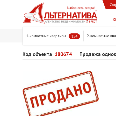
Сот
К
1-комнатные квартиры
2-комнатные кв
Главная
Предложения
Квартиры
Продажа одноко
154
Код объекта
180674
Продажа однок