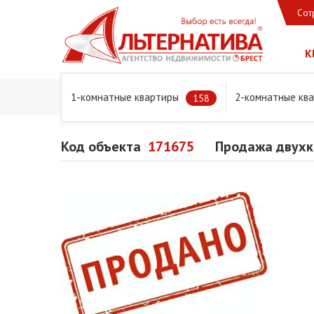
Сот
К
1-комнатные квартиры
2-комнатные кв
Главная
Предложения
Квартиры
Продажа двухко
158
Код объекта
171675
Продажа двухк