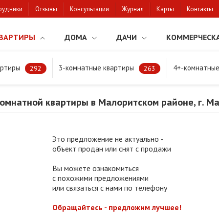
рудники
Отзывы
Консультации
Журнал
Карты
Контакты
ВАРТИРЫ
ДОМА
ДАЧИ
КОММЕРЧЕСК
артиры
3-комнатные квартиры
4+-комнатные
мнатной квартиры в Малоритском районе, г. Малорита
292
263
омнатной квартиры в Малоритском районе, г. М
Это предложение не актуально -
объект продан или снят с продажи
Вы можете ознакомиться
с похожими предложениями
или связаться с нами по телефону
Обращайтесь - предложим лучшее!