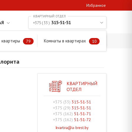
Избранное
АЯ
315-51-51
+375 ( 33 )
 квартиры
Комнаты в квартирах
79
10
алорита
КВАРТИРНЫЙ
ОТДЕЛ
+375 (33)
315-51-51
+375 (29)
315-51-51
+375 (162)
51-51-71
+375 (162)
51-51-72
kvartira@a-brest.by