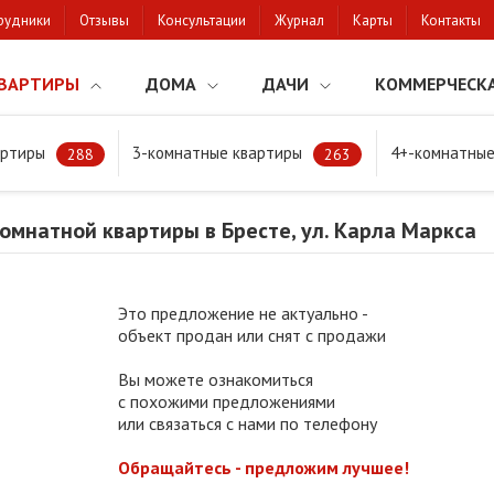
рудники
Отзывы
Консультации
Журнал
Карты
Контакты
ВАРТИРЫ
ДОМА
ДАЧИ
КОММЕРЧЕСК
артиры
3-комнатные квартиры
4+-комнатные
натной квартиры в Бресте, ул. Карла Маркса
288
263
мнатной квартиры в Бресте, ул. Карла Маркса
Это предложение не актуально -
объект продан или снят с продажи
Вы можете ознакомиться
с похожими предложениями
или связаться с нами по телефону
Обращайтесь - предложим лучшее!