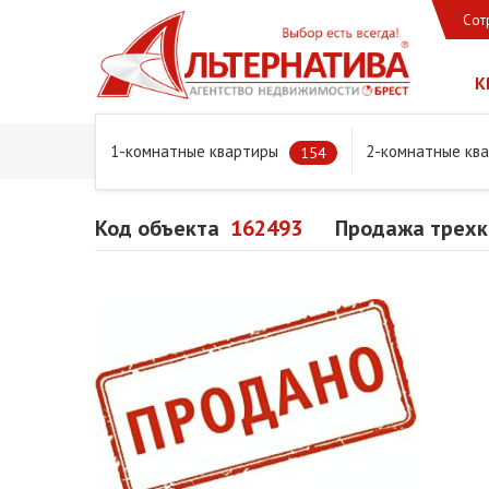
Сот
К
1-комнатные квартиры
2-комнатные кв
Главная
Предложения
Квартиры
Продажа трехком
154
Код объекта
162493
Продажа трехко