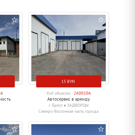
15
BYN
46
Код объекта -
260010A
ность
Автосервис в аренду
г. Брест
»
ЗАДВОРЦЫ
Северо-Восточная часть города