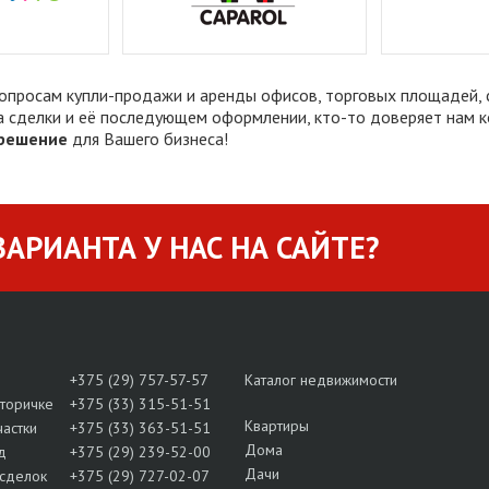
опросам купли-продажи и аренды офисов, торговых площадей, 
а сделки и её последующем оформлении, кто-то доверяет нам 
решение
для Вашего бизнеса!
АРИАНТА У НАС НА САЙТЕ?
+375 (29) 757-57-57
Каталог недвижимости
вторичке
+375 (33) 315-51-51
Квартиры
частки
+375 (33) 363-51-51
Дома
д
+375 (29) 239-52-00
Дачи
сделок
+375 (29) 727-02-07