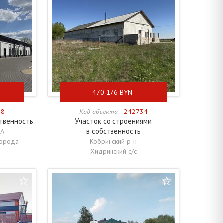
470 176
BYN
48
Код объекта -
242734
ственность
Участок со строениями
в собственность
ВА
города
Кобринский р-н
Хидринский с/с