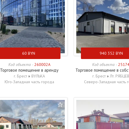
60
BYN
940 352
BYN
Код объекта -
260002A
Код объекта -
2517
Торговое помещение в аренду
Торговое помещение в соб
г. Брест
»
ВУЛЬКА
г. Брест
»
Лт. РЯБЦЕ
Юго-Западная часть города
Северо-Западная часть 