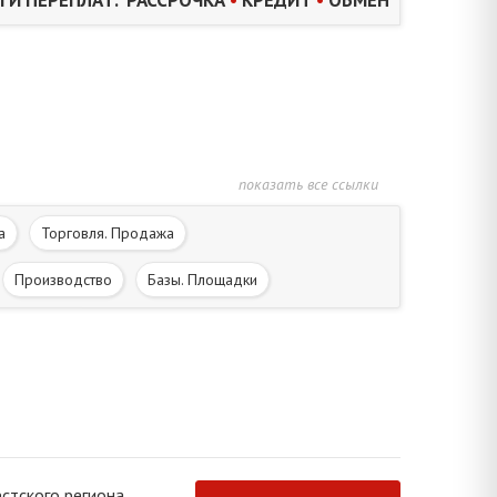
показать все ссылки
а
Торговля. Продажа
Производство
Базы. Площадки
вье. Красота
тского региона.