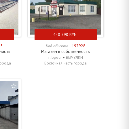
440 790
BYN
43
Код объекта -
192928
ность
Магазин в собственность
г. Брест
»
ВЫЧУЛКИ
города
Восточная часть города