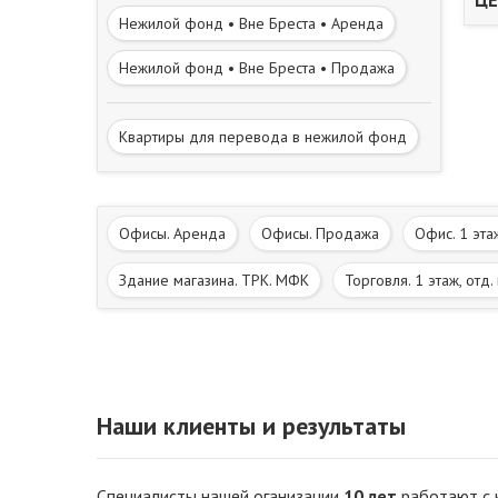
Нежилой фонд • Вне Бреста • Аренда
Нежилой фонд • Вне Бреста • Продажа
Квартиры для перевода в нежилой фонд
Офисы. Аренда
Офисы. Продажа
Офис. 1 эта
Здание магазина. ТРК. МФК
Торговля. 1 этаж, отд.
Автотраспорт
КВ. Вывод в нежилой фонд
Зем
Гостиничный бизнес. Придорожный сервис. Агроэкотур
Наши клиенты и результаты
Специалисты нашей оганизации
10 лет
работают с 