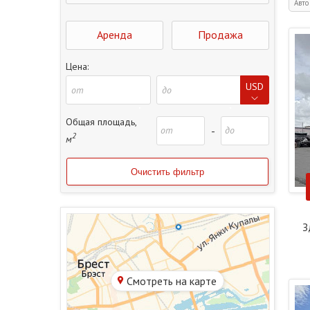
Авто 
Аренда
Продажа
Цена:
USD
Общая площадь,
-
2
м
З
Смотреть на карте