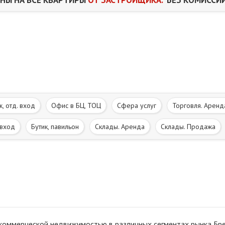
ж, отд. вход
Офис в БЦ, ТОЦ
Сфера услуг
Торговля. Аренд
 вход
Бутик, павильон
Склады. Аренда
Склады. Продажа
ельные участки
Общепит. Досуг. Развлечения
Медицина. Здоро
изм
коммерческой недвижимостью в различных сегментах рынка Брес