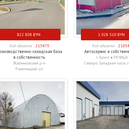
822 808
BYN
1 028 510
BYN
Код объекта -
213473
Код объекта -
2105
роизводственно-складская база
Автосервис в собствен
в собственность
г. Брест
»
РЕЧИЦА
Жабинковский р-н
Северо-Западная часть 
Ракитницкий с/с