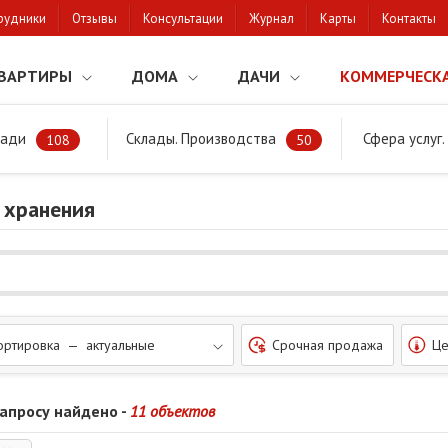
рудники
Отзывы
Консультации
Журнал
Карты
Контакты
ВАРТИРЫ
ДОМА
ДАЧИ
КОММЕРЧЕСК
щади
Склады. Производства
Сфера услуг
ремонт, торговля, хранение
108
50
 хранения
ортировка — актуальные
Срочная продажа
Це
запросу найдено -
11 объектов