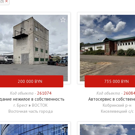
(3)
200 000
BYN
735 000
BYN
Код объекта -
261074
Код объекта -
2608
дание нежилое в собственность
Автосервис в собствен
г. Брест
»
ВОСТОК
Кобринский р-н
Восточная часть города
Киселевецкий с/с