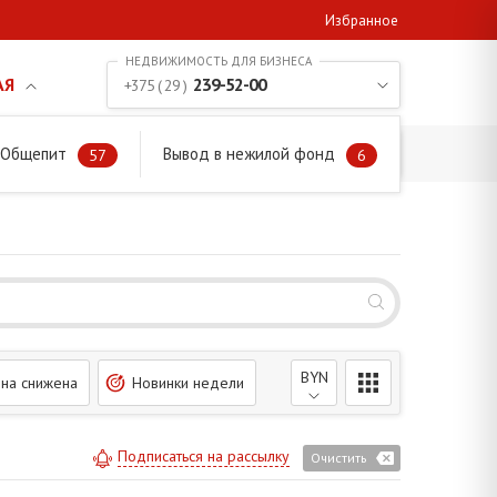
Избранное
АЯ
239-52-00
+375 ( 29 )
. Общепит
Вывод в нежилой фонд
57
6
BYN
на снижена
Новинки недели
Подписаться на рассылку
Очистить