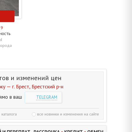
29
ность
Ы
города
тов и изменений цен
 — г. Брест, Брестский р-н
ямо в ваш
TELEGRAM
 каталога
все новинки и изменения на сайте
 И ПЕРЕПЛАТ. РАССРОЧКА
•
КРЕДИТ
•
ОБМЕН