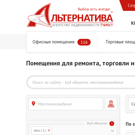
Сот
К
Офисные помещения
Торговые пло
Главная
Предложения
Коммерческая недвижимость
116
Помещения для ремонта, торговли и
Местонахождение
С
По 
1
Авто
( 3 )