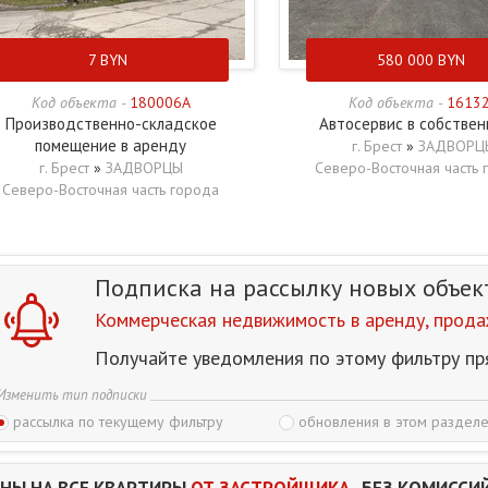
7
BYN
580 000
BYN
Код объекта -
180006A
Код объекта -
1613
Производственно-складское
Автосервис в собствен
помещение в аренду
г. Брест
»
ЗАДВОРЦ
г. Брест
»
ЗАДВОРЦЫ
Северо-Восточная часть 
Северо-Восточная часть города
Подписка на рассылку
новых объек
Коммерческая недвижимость в аренду, продажу
Получайте уведомления по этому фильтру пр
Изменить тип подписки
рассылка по текущему фильтру
обновления в этом разделе
НЫ НА ВСЕ КВАРТИРЫ
ОТ ЗАСТРОЙЩИКА.
БЕЗ КОМИССИЙ