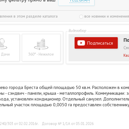
вления в этом разделе каталога
все новинки и изменения
По
Подписаться
См
- Дачи
360° - Нежилое
Кв
лево города Бреста общей площадью 50 кв.м. Расположен в ко
ны - сэндвич - панели, крыша - металлопрофиль. Коммуникации: 
 вода, установлен кондиционер. Отдельный санузел. Дополните
мельный участок площадью 0,0050 га предоставлен собственнику
40/303 от 02.02.2016г.
Договор № 1/1А от 05.01.2026