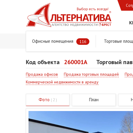
Сот
К
Офисные помещения
Торговые пло
Главная
Предложения
Коммерческая недвижимость
116
Код объекта
260001A
Торговый пав
Продажа офисов
Продажа торговых площадей
Про
Коммерческой недвижимости в аренду
Фото
План
( 2 )