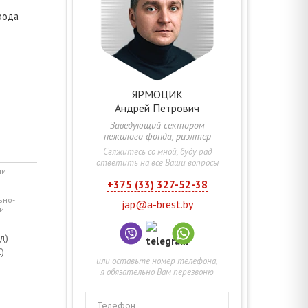
рода
ЯРМОЦИК
Андрей
Петрович
Заведующий сектором
нежилого фонда, риэлтер
Свяжитесь со мной, буду рад
ответить на все Ваши вопросы
ми
+375 (33) 327-52-38
ьно-
jap@a-brest.by
и
д)
)
или оставьте номер телефона,
я обязательно Вам перезвоню
Телефон