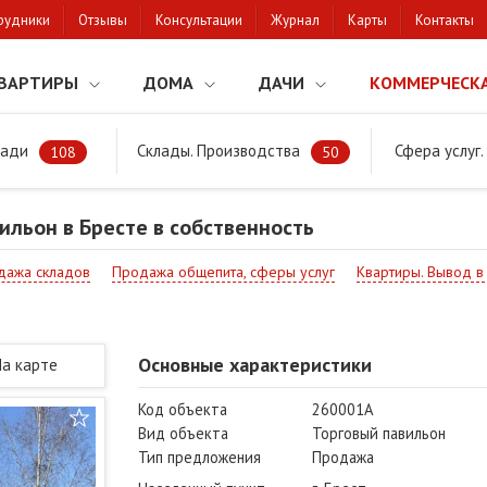
рудники
Отзывы
Консультации
Журнал
Карты
Контакты
ВАРТИРЫ
ДОМА
ДАЧИ
КОММЕРЧЕСК
щади
Склады. Производства
Сфера услуг
Торговый павильон в Бресте в собственность
108
50
ильон в Бресте в собственность
дажа складов
Продажа общепита, сферы услуг
Квартиры. Вывод 
Основные характеристики
На карте
Код объекта
260001A
Вид объекта
Торговый павильон
Тип предложения
Продажа