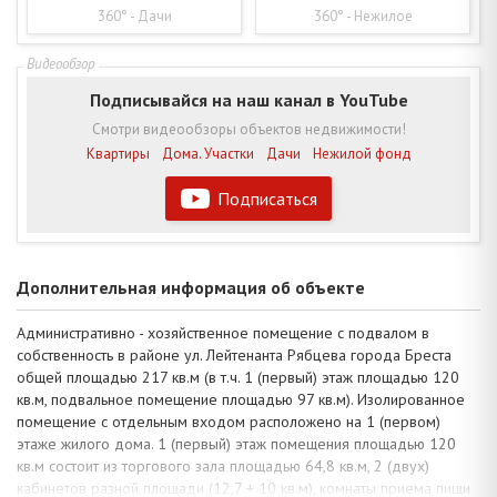
360° - Дачи
360° - Нежилое
Подписывайся на наш канал в YouTube
Смотри видеообзоры объектов недвижимости!
Квартиры
Дома. Участки
Дачи
Нежилой фонд
Подписаться
Дополнительная информация об объекте
Административно - хозяйственное помещение с подвалом в
собственность в районе ул. Лейтенанта Рябцева города Бреста
общей площадью 217 кв.м (в т.ч. 1 (первый) этаж площадью 120
кв.м, подвальное помещение площадью 97 кв.м). Изолированное
помещение с отдельным входом расположено на 1 (первом)
этаже жилого дома. 1 (первый) этаж помещения площадью 120
кв.м состоит из торгового зала площадью 64,8 кв.м, 2 (двух)
кабинетов разной площади (12,7 + 10 кв.м), комнаты приема пищи