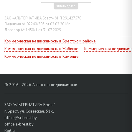
(6,2 кв.м), отдельного санузла, коридора и тамбура. Высота
читать далее
потолков - 3,12 м. Подвальное помещение площадью 97 кв.м
разделено на несколько помещений разной площади. Высота
ЗАО «АЛЬТЕРНАТИВА Брест». УНП 291427570
потолков - 2,50 м. Дополнительный выход во двор.
Лицензия № 02240/303 от 02.02.2016г.
Рассматриваются все варианты.
Договор № 1450/1 от 31.07.2025
Коммерческая недвижимость в Брестском районе
Коммерческая недвижимость в Жабинке
Коммерческая недвижимо
Коммерческая недвижимость в Каменце
© 2016 - 2026 Агентство недвижимости
ЗАО "АЛЬТЕРНАТИВА Брест"
г. Брест, ул. Советская, 51-1
office@a-brest.by
office.a-brest.by
Войти