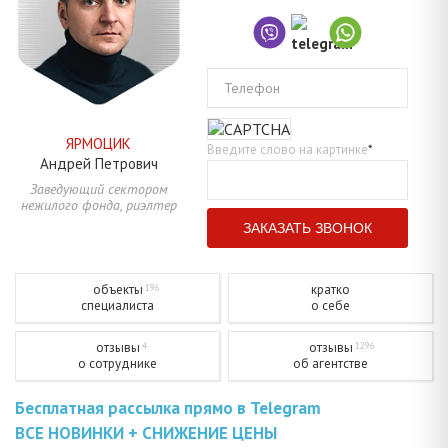
Телефон
ЯРМОЦИК
Введите слово на картинке
*
Андрей
Петрович
Заведующий сектором
нежилого фонда, риэлтер
объекты
кратко
196
специалиста
о себе
отзывы
отзывы
4
1296
о сотруднике
об агентстве
Бесплатная рассылка прямо в Telegram
ВСЕ НОВИНКИ + СНИЖЕНИЕ ЦЕНЫ