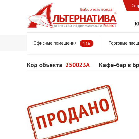
Сот
К
Офисные помещения
Торговые пло
Главная
Предложения
Коммерческая недвижимость
116
Код объекта
250023A
Кафе-бар в Бр