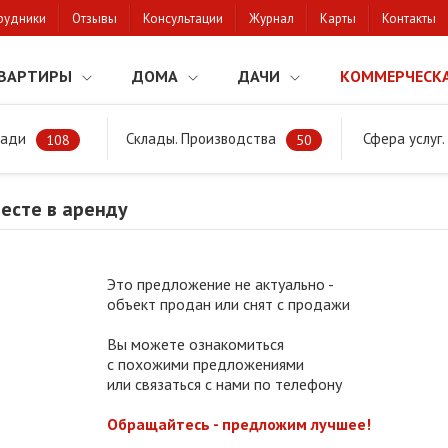
рудники
Отзывы
Консультации
Журнал
Карты
Контакты
ВАРТИРЫ
ДОМА
ДАЧИ
КОММЕРЧЕСК
щади
Склады. Производства
Сфера услуг
Кафе-бар в Бресте в аренду
108
50
есте в аренду
Это предложение не актуально -
объект продан или снят с продажи
Вы можете ознакомиться
с похожими предложениями
или связаться с нами по телефону
Обращайтесь - предложим лучшее!