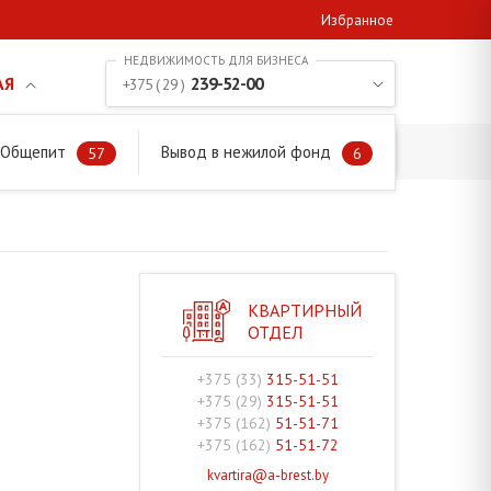
Избранное
АЯ
239-52-00
+375 ( 29 )
. Общепит
Вывод в нежилой фонд
57
6
КВАРТИРНЫЙ
ОТДЕЛ
+375 (33)
315-51-51
+375 (29)
315-51-51
+375 (162)
51-51-71
+375 (162)
51-51-72
kvartira@a-brest.by