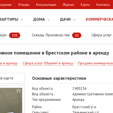
рудники
Отзывы
Консультации
Журнал
Карты
Контакты
ВАРТИРЫ
ДОМА
ДАЧИ
КОММЕРЧЕСК
щади
Склады. Производства
Сфера услуг
Административное помещение в Брестском районе в аренду
108
50
вное помещение в Брестском районе в аренду
ы в аренду
Сфера услуг. Общепит в аренду
Продажа коммерческ
Основные характеристики
На карте
Код объекта
240023A
Вид объекта
Административное пом
Тип предложения
Аренда
Район
Брестский р-н
Сельсовет
Тельминский с/с