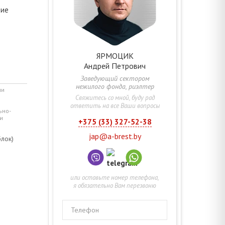
ние
ЯРМОЦИК
Андрей
Петрович
Заведующий сектором
нежилого фонда, риэлтер
ми
Свяжитесь со мной, буду рад
ответить на все Ваши вопросы
ьно-
и
+375 (33) 327-52-38
jap@a-brest.by
лок)
или оставьте номер телефона,
я обязательно Вам перезвоню
Телефон