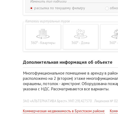
Изменить тип подписки
рассылка по текущему фильтру
обно
360° - Квартиры
360° - Дома
360° 
Дополнительная информация об объекте
Многофункциональное помещение в аренду в район
расположено на 2 (втором) этаже многофункциональ
окрашены, потолок - армстронг. Оборудована пожа
указана с НДС. Рассматриваются все варианты.
ЗАО «АЛЬТЕРНАТИВА Брест». УНП 291427570
Лицензия № 022
Коммерческая недвижимость в Брестском районе
Комм