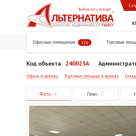
Сот
К
Офисные помещения
Торговые пло
Главная
Предложения
Коммерческая недвижимость
116
Код объекта
240023A
Администрати
Офисы в аренду
Торговые площади в аренду
Склад
Фото
План
( 4 )
( 1 )