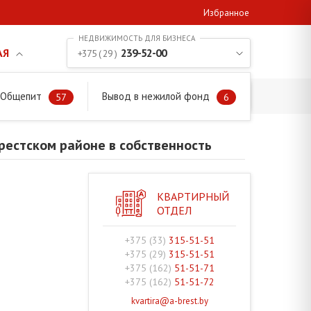
Избранное
АЯ
239-52-00
+375 ( 29 )
. Общепит
Вывод в нежилой фонд
ком районе в собственность
57
6
рестском районе в собственность
КВАРТИРНЫЙ
ОТДЕЛ
+375 (33)
315-51-51
+375 (29)
315-51-51
+375 (162)
51-51-71
+375 (162)
51-51-72
kvartira@a-brest.by