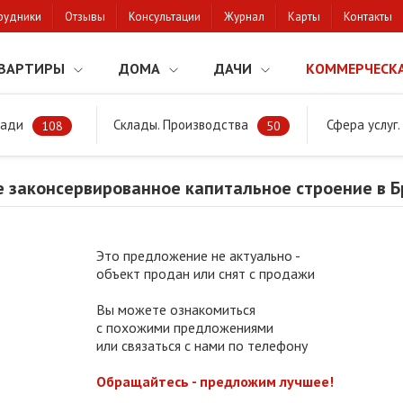
рудники
Отзывы
Консультации
Журнал
Карты
Контакты
ВАРТИРЫ
ДОМА
ДАЧИ
КОММЕРЧЕСК
щади
Склады. Производства
Сфера услуг
Незавершенное законсервированное капитальное строение в Брестс
108
50
 законсервированное капитальное строение в Б
Это предложение не актуально -
объект продан или снят с продажи
Вы можете ознакомиться
с похожими предложениями
или связаться с нами по телефону
Обращайтесь - предложим лучшее!