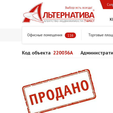
Сот
К
Офисные помещения
Торговые пло
Главная
Предложения
Коммерческая недвижимость
116
Код объекта
220036A
Администрати