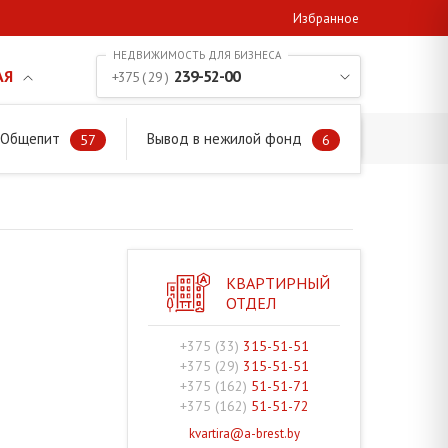
Избранное
АЯ
239-52-00
+375 ( 29 )
. Общепит
Вывод в нежилой фонд
57
6
КВАРТИРНЫЙ
ОТДЕЛ
+375 (33)
315-51-51
+375 (29)
315-51-51
+375 (162)
51-51-71
+375 (162)
51-51-72
kvartira@a-brest.by