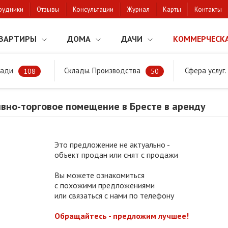
рудники
Отзывы
Консультации
Журнал
Карты
Контакты
ВАРТИРЫ
ДОМА
ДАЧИ
КОММЕРЧЕСК
щади
Склады. Производства
Сфера услуг
Административно-торговое помещение в Бресте в аренду
108
50
вно-торговое помещение в Бресте в аренду
Это предложение не актуально -
объект продан или снят с продажи
Вы можете ознакомиться
с похожими предложениями
или связаться с нами по телефону
Обращайтесь - предложим лучшее!