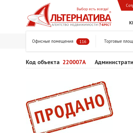
Сот
К
Офисные помещения
Торговые пло
Главная
Предложения
Коммерческая недвижимость
116
Код объекта
220007A
Администрати