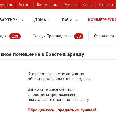
рудники
Отзывы
Консультации
Журнал
Карты
Контакты
ВАРТИРЫ
ДОМА
ДАЧИ
КОММЕРЧЕСК
щади
Склады. Производства
Сфера услуг
Административное помещение в Бресте в аренду
108
50
вное помещение в Бресте в аренду
Это предложение не актуально -
объект продан или снят с продажи
Вы можете ознакомиться
с похожими предложениями
или связаться с нами по телефону
Обращайтесь - предложим лучшее!