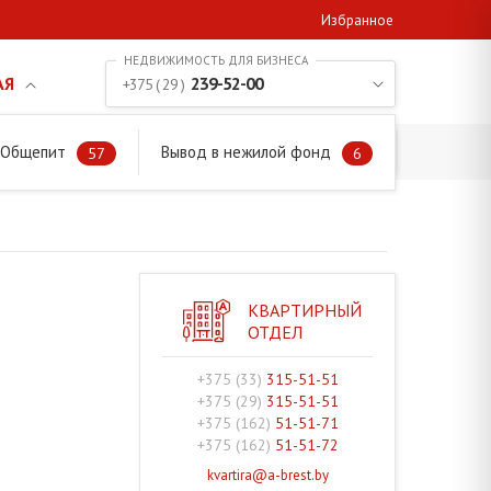
Избранное
АЯ
239-52-00
+375 ( 29 )
. Общепит
Вывод в нежилой фонд
57
6
КВАРТИРНЫЙ
ОТДЕЛ
+375 (33)
315-51-51
+375 (29)
315-51-51
+375 (162)
51-51-71
+375 (162)
51-51-72
kvartira@a-brest.by