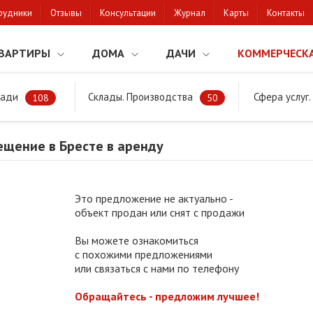
рудники
Отзывы
Консультации
Журнал
Карты
Контакты
ВАРТИРЫ
ДОМА
ДАЧИ
КОММЕРЧЕСК
щади
Склады. Производства
Сфера услуг
Торговое помещение в Бресте в аренду
108
50
ещение в Бресте в аренду
Это предложение не актуально -
объект продан или снят с продажи
Вы можете ознакомиться
с похожими предложениями
или связаться с нами по телефону
Обращайтесь - предложим лучшее!