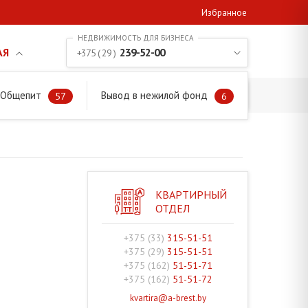
Избранное
АЯ
239-52-00
+375 ( 29 )
. Общепит
Вывод в нежилой фонд
57
6
КВАРТИРНЫЙ
ОТДЕЛ
+375 (33)
315-51-51
+375 (29)
315-51-51
+375 (162)
51-51-71
+375 (162)
51-51-72
kvartira@a-brest.by