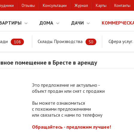
рудники
Отзывы
Консультации
Журнал
Карты
Контакты
ВАРТИРЫ
ДОМА
ДАЧИ
КОММЕРЧЕСК
щади
Склады. Производства
Сфера услуг
Административное помещение в Бресте в аренду
108
50
вное помещение в Бресте в аренду
Это предложение не актуально -
объект продан или снят с продажи
Вы можете ознакомиться
с похожими предложениями
или связаться с нами по телефону
Обращайтесь - предложим лучшее!