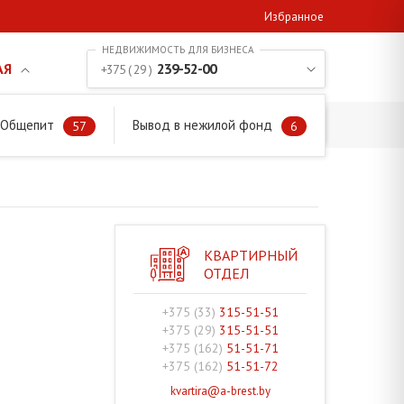
Избранное
АЯ
239-52-00
+375 ( 29 )
. Общепит
Вывод в нежилой фонд
57
6
КВАРТИРНЫЙ
ОТДЕЛ
+375 (33)
315-51-51
+375 (29)
315-51-51
+375 (162)
51-51-71
+375 (162)
51-51-72
kvartira@a-brest.by