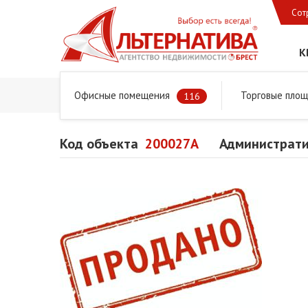
Сот
К
Офисные помещения
Торговые пло
Главная
Предложения
Коммерческая недвижимость
116
Код объекта
200027A
Администрати