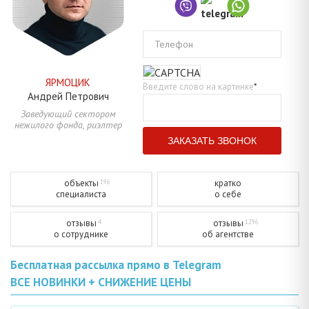
Телефон
ЯРМОЦИК
Введите слово на картинке
*
Андрей
Петрович
Заведующий сектором
нежилого фонда, риэлтер
объекты
кратко
196
специалиста
о себе
отзывы
отзывы
4
1296
о сотруднике
об агентстве
Бесплатная рассылка прямо в Telegram
ВСЕ НОВИНКИ + СНИЖЕНИЕ ЦЕНЫ