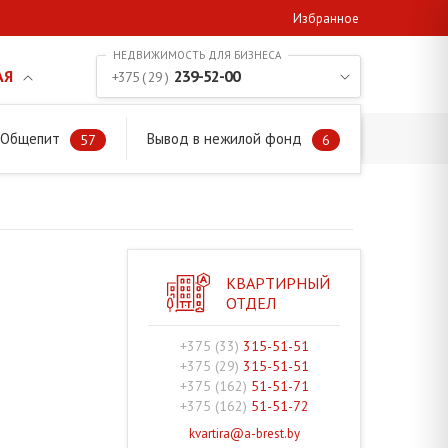
Избранное
АЯ
239-52-00
+375 ( 29 )
. Общепит
Вывод в нежилой фонд
57
6
КВАРТИРНЫЙ
ОТДЕЛ
+375 (33)
315-51-51
+375 (29)
315-51-51
+375 (162)
51-51-71
+375 (162)
51-51-72
kvartira@a-brest.by