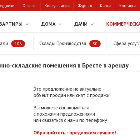
рудники
Отзывы
Консультации
Журнал
Карты
Контакты
ВАРТИРЫ
ДОМА
ДАЧИ
КОММЕРЧЕСК
щади
Склады. Производства
Сфера услуг
Производственно-складские помещения в Бресте в аренду
108
50
нно-складские помещения в Бресте в аренду
Это предложение не актуально -
объект продан или снят с продажи
Вы можете ознакомиться
с похожими предложениями
или связаться с нами по телефону
Обращайтесь - предложим лучшее!