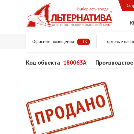
Сот
К
Офисные помещения
Торговые пло
Главная
Предложения
Коммерческая недвижимость
116
Код объекта
180063A
Производстве