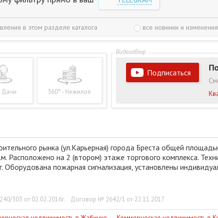
вления в этом разделе каталога
все новинки и изменения
По
Подписаться
См
- Дачи
360° - Нежилое
Кв
ительного рынка (ул.Карьерная) города Бреста общей площадью 
. Расположено на 2 (втором) этаже торгового комплекса. Техн
г. Оборудована пожарная сигнализация, установлены индивиду
40/303 от 02.02.2016г.
Договор № 2642/1 от 22.11.2017
ерческая недвижимость в Жабинке
Коммерческая недвижимость в К