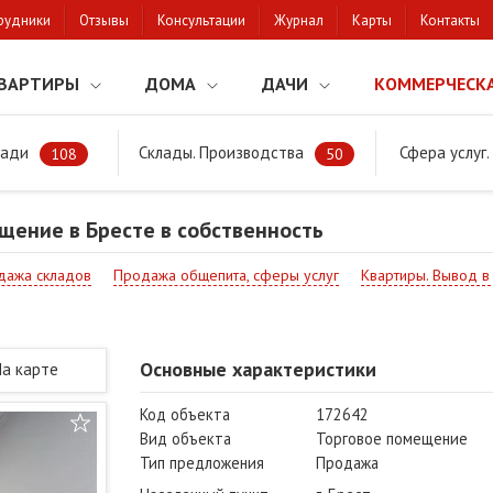
рудники
Отзывы
Консультации
Журнал
Карты
Контакты
ВАРТИРЫ
ДОМА
ДАЧИ
КОММЕРЧЕСК
щади
Склады. Производства
Сфера услуг
Торговое помещение в Бресте в собственность
108
50
щение в Бресте в собственность
дажа складов
Продажа общепита, сферы услуг
Квартиры. Вывод 
Основные характеристики
На карте
Код объекта
172642
Вид объекта
Торговое помещение
Тип предложения
Продажа