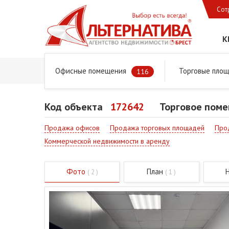
Сот
К
Офисные помещения
Торговые пло
Главная
Предложения
Коммерческая недвижимость
116
Код объекта
172642
Торговое поме
Продажа офисов
Продажа торговых площадей
Про
Коммерческой недвижимости в аренду
Фото
План
( 2 )
( 1 )