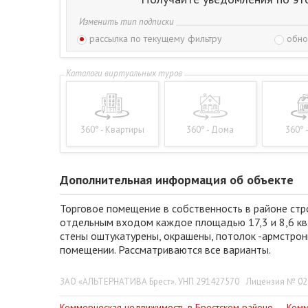
Изменить тип подписки
рассылка по текущему фильтру
обно
360° - Квартиры
360° - Дома
360° 
Дополнительная информация об объекте
Торговое помещение в собственность в районе стро
отдельным входом каждое площадью 17,3 и 8,6 кв.м
стены оштукатурены, окрашены, потолок -армстрон
помещении. Рассматриваются все варианты.
ЗАО «АЛЬТЕРНАТИВА Брест». УНП 291427570
Лицензия № 022
Коммерческая недвижимость в Брестском районе
Комм