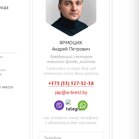
рода
ЯРМОЦИК
Андрей
Петрович
Заведующий сектором
ми
нежилого фонда, риэлтер
Свяжитесь со мной, буду рад
ьно-
ответить на все Ваши вопросы
и
+375 (33) 327-52-38
е место
jap@a-brest.by
или оставьте номер телефона,
я обязательно Вам перезвоню
Телефон