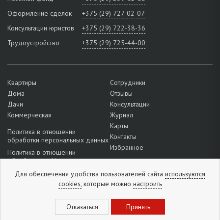
Оформление сделок
+375 (29) 727-02-07
Консультации юристов
+375 (29) 722-38-36
Трудоустройство
+375 (29) 725-44-00
Квартиры
Сотрудники
Дома
Отзывы
Дачи
Консультации
Коммерческая
Журнал
Карты
Политика в отношении
Контакты
обработки персональных данных
Избранное
Политика в отношении
обработки cookie
Подробнее о настройках файлов
Для обеспечения удобства пользователей сайта
используются
cookie
cookies,
которые можно
настроить
+375 (33) 327-52-38
Отзывы:
5
из
5
(
1296
отзывов
)