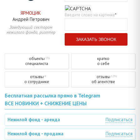
ЯРМОЦИК
Введите слово на картинке
*
Андрей
Петрович
Заведующий сектором
нежилого фонда, риэлтер
объекты
кратко
196
специалиста
о себе
отзывы
отзывы
4
1296
о сотруднике
об агентстве
Бесплатная рассылка прямо в Telegram
ВСЕ НОВИНКИ + СНИЖЕНИЕ ЦЕНЫ
Нежилой фонд - аренда
Подписаться
Нежилой фонд - продажа
Подписаться