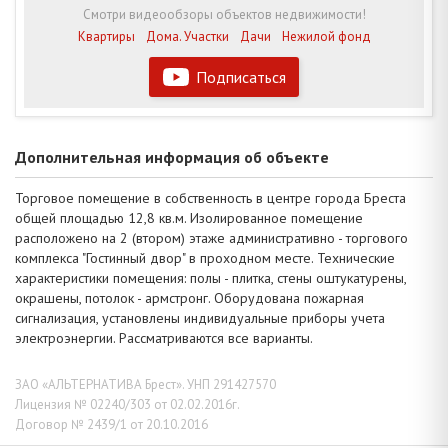
Смотри видеообзоры объектов недвижимости!
Квартиры
Дома. Участки
Дачи
Нежилой фонд
Подписаться
Дополнительная информация об объекте
Торговое помещение в собственность в центре города Бреста
общей площадью 12,8 кв.м. Изолированное помещение
расположено на 2 (втором) этаже административно - торгового
комплекса "Гостинный двор" в проходном месте. Технические
характеристики помещения: полы - плитка, стены оштукатурены,
окрашены, потолок - армстронг. Оборудована пожарная
сигнализация, установлены индивидуальные приборы учета
электроэнергии. Рассматриваются все варианты.
ЗАО «АЛЬТЕРНАТИВА Брест». УНП 291427570
Лицензия № 02240/303 от 02.02.2016г.
Договор № 2439/1 от 20.10.2016