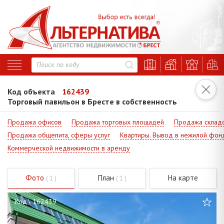
Код объекта
162439
Торговый павильон в Бресте в собственность
Продажа офисов
Продажа торговых площадей
Продажа склад
Продажа общепита, сферы услуг
Квартиры. Вывод в нежилой фон
Коммерческой недвижимости в аренду
Фото
План
На карте
( 1 )
( 1 )
Код - 162439