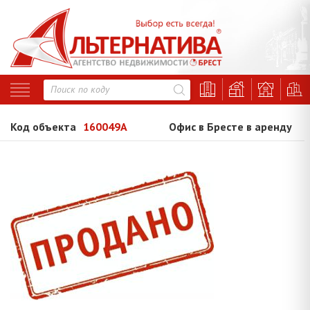
Код объекта
160049A
Офис в Бресте в аренду