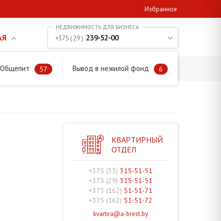
Избранное
АЯ
239-52-00
+375 ( 29 )
. Общепит
Вывод в нежилой фонд
57
6
КВАРТИРНЫЙ
ОТДЕЛ
+375 (33)
315-51-51
+375 (29)
315-51-51
+375 (162)
51-51-71
+375 (162)
51-51-72
kvartira@a-brest.by