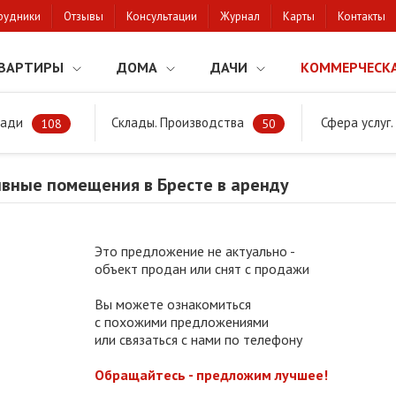
рудники
Отзывы
Консультации
Журнал
Карты
Контакты
ВАРТИРЫ
ДОМА
ДАЧИ
КОММЕРЧЕСК
щади
Склады. Производства
Сфера услуг
Административные помещения в Бресте в аренду
108
50
вные помещения в Бресте в аренду
Это предложение не актуально -
объект продан или снят с продажи
Вы можете ознакомиться
с похожими предложениями
или связаться с нами по телефону
Обращайтесь - предложим лучшее!