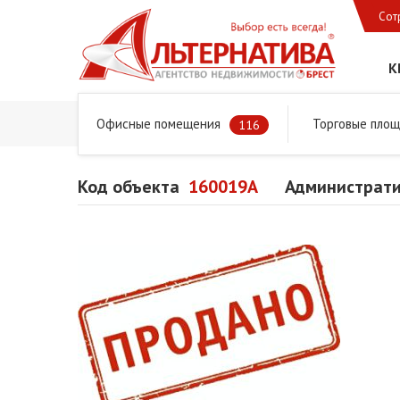
Сот
К
Офисные помещения
Торговые пло
Главная
Предложения
Коммерческая недвижимость
116
Код объекта
160019A
Администрати