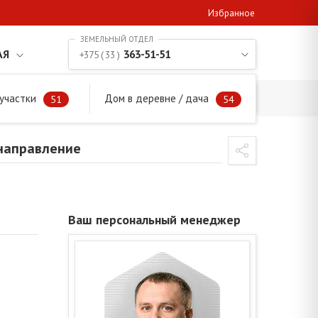
Избранное
АЯ
363-51-51
+375 ( 33 )
участки
Дом в деревне / дача
е направление
51
54
 направление
Ваш персональный менеджер