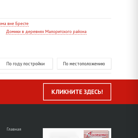
ена к дальнейшему благоустройству.
атические условия для отдыха и постоянного
ма вне Бресте
Домики в деревнях Малоритского района
По году постройки
По местоположению
КЛИКНИТЕ ЗДЕСЬ!
Главная