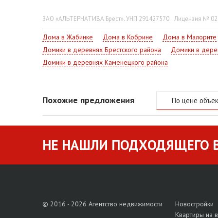
Земельный участок правильной формы 0,0635 га ог
Садоводческое товарищество находится в окружени
ЗАО «АЛЬТЕРНАТИВА Брест». УНП 291427570
Лицензия № 022
проживания.
Дома в Жабинке
Дома в Кобрине
Дома в Малорите
Домики в деревнях Брестского района
Домики в дере
Домики в деревнях Каменецкого района
Похожие предложения
По цене объе
НЕ НАШЛИ ПОДХОДЯЩЕГО В
© 2016 - 2026 Агентство недвижимости
Новостройки
Квартиры на 