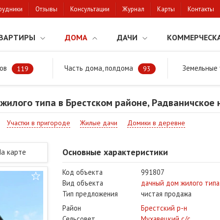
рудники
Отзывы
Консультации
Журнал
Карты
Контакты
ВАРТИРЫ
ДОМА
ДАЧИ
КОММЕРЧЕСК
ов
Часть дома, полдома
Земельные 
районе
Продажа дачи жилого типа в Брестском районе, Радваничско
119
93
жилого типа в Брестском районе, Радваничское
Участки в пригороде
Жилые дачи
Домики в деревне
Основные характеристики
На карте
Код объекта
991807
Вид объекта
дачный дом жилого типа
Тип предложения
чистая продажа
Район
Брестский р-н
Сельсовет
Мухавецкий с/с