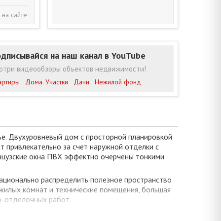
 на сайте
дписывайся на наш канал в YouTube
отри видеообзоры объектов недвижимости!
артиры
Дома. Участки
Дачи
Нежилой фонд
ье. Двухуровневый дом с просторной планировкой
т привлекательно за счет наружной отделки с
анцузские окна ПВХ эффектно очерчены тонкими
ационально распределить полезное пространство
ь жилых комнат и технические помещения, большая
но-отделочных работ.
идрофор; канализация - автономная.