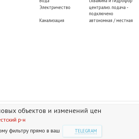
Вода
скважина и гидрофор
Электричество
централиз. подача -
подключено
Канализация
автономная / местная
новых объектов и изменений цен
стский р-н
ому фильтру прямо в ваш
TELEGRAM