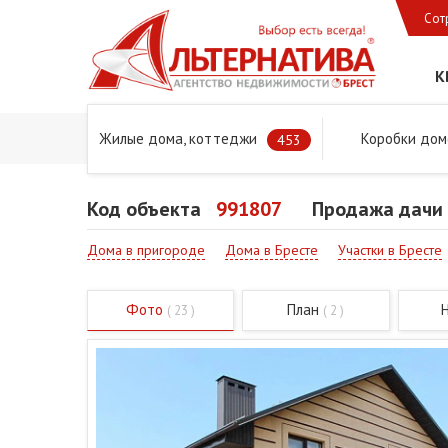
Сот
К
Жилые дома, коттеджи
Коробки дом
Главная
Предложения
Дома в Бресте и Брестском 
453
Код объекта
991807
Продажа дачи 
Дома в пригороде
Дома в Бресте
Участки в Бресте
Фото
План
( 23 )
( 2 )