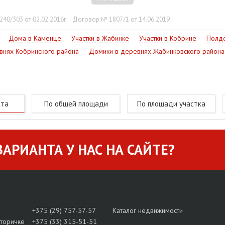
орожен по периметру бетонным забором, территория подготовл
и хвойного лесного массива, - обеспечены благоприятные клим
40/303 от 02.02.2016г.
Договор № 1807/1 от 14.06.2019
Дома в Каменце
Участки в Жабинке
Участки в Кобрине
Полдо
внях Кобринского района
Домики в деревнях Жабинковского района
кта
По общей площади
По площади участка
АРИАНТА У НАС НА САЙТЕ?
+375 (29) 757-57-57
Каталог недвижимости
вторичке
+375 (33) 315-51-51