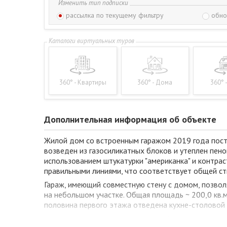
Изменить тип подписки
рассылка по текущему фильтру
обно
360° - Квартиры
360° - Дома
360° 
Дополнительная информация об объекте
Жилой дом со встроенным гаражом 2019 года постр
возведен из газосиликатных блоков и утеплен пен
использованием штукатурки "американка" и контра
правильными линиями, что соответствует общей ст
Гараж, имеющий совместную стену с домом, позво
на небольшом участке. Общая площадь ~ 200,0 кв.м
половина первого этажа отведена кухне-столовой 3
Коммуникации: электричество, газ (отопление - газ