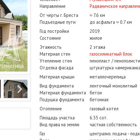
Направление
Радваничское направлен
От черты г. Бреста
≈ 7.6 км
Подъездные пути
до асфальта ≈ 0.7 км
Год постройки
2019
Состояние
жилое
Этажность
2 этажа
Материал стен
газосиликатный блок
Утепление стен
пенопласт / пенополист
Отделка фасада
штукатурка «американк
Материал крыши
металлочерепица
Вид фундамента
ленточный монолитный
Материал фундамента
бетон
Подушка фундамента
бетонная
Отопление
газовый котел
Площадь участка
6.35 сот.
Вид права на землю
частная собственность
Газ
централиз. подача - под