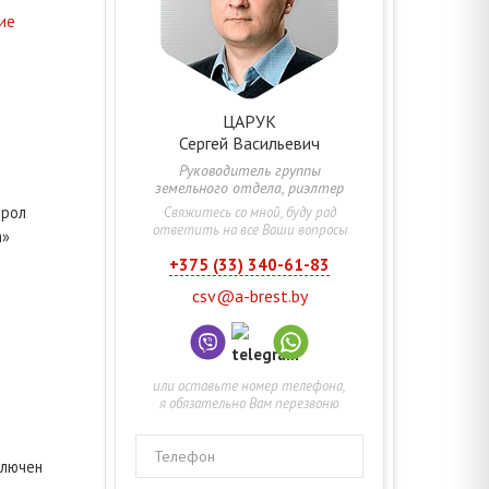
ие
ЦАРУК
Сергей
Васильевич
Руководитель группы
земельного отдела, риэлтер
ирол
Свяжитесь со мной, буду рад
ответить на все Ваши вопросы
а»
+375 (33) 340-61-83
csv@a-brest.by
или оставьте номер телефона,
я обязательно Вам перезвоню
Телефон
ключен