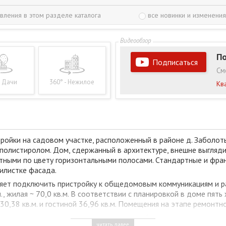
вления в этом разделе каталога
все новинки и изменения
По
Подписаться
См
- Дачи
360° - Нежилое
Кв
ойки на садовом участке, расположенный в районе д. Заболот
ополистиролом. Дом, сдержанный в архитектуре, внешне выгляди
стными по цвету горизонтальными полосами. Стандартные и фр
илистке фасада.
ляет подключить пристройку к общедомовым коммуникациям и р
., жилая ~ 70,0 кв.м. В соответствии с планировкой в доме пят
0,38 кв.м. и гостиной 36,96 кв.м. Помещения на этапе ремонт
овый котел), - централизованные; водоснабжение - скважина и г
читать далее