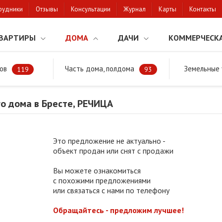
рудники
Отзывы
Консультации
Журнал
Карты
Контакты
ВАРТИРЫ
ДОМА
ДАЧИ
КОММЕРЧЕСК
ов
Часть дома, полдома
Земельные 
районе
Продажа жилого дома в Бресте, РЕЧИЦА
119
93
о дома в Бресте, РЕЧИЦА
Это предложение не актуально -
объект продан или снят с продажи
Вы можете ознакомиться
с похожими предложениями
или связаться с нами по телефону
Обращайтесь - предложим лучшее!