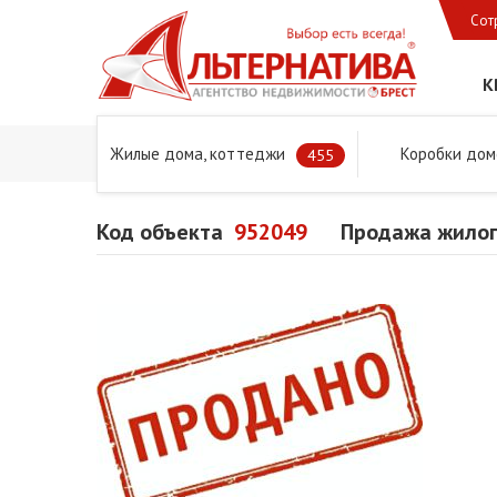
Сот
К
Жилые дома, коттеджи
Коробки дом
Главная
Предложения
Дома в Бресте и Брестском 
455
Код объекта
952049
Продажа жилог