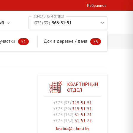
Избранное
АЯ
363-51-51
+375 ( 33 )
участки
Дом в деревне / дача
51
55
КВАРТИРНЫЙ
ОТДЕЛ
+375 (33)
315-51-51
+375 (29)
315-51-51
+375 (162)
51-51-71
+375 (162)
51-51-72
kvartira@a-brest.by