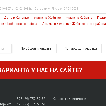
40/303 от 02.02.2016г.
Договор № 734/1 от 05.04.2025
Дома в Каменце
Участки в Жабинке
Участки в Кобрине
Полдо
внях Кобринского района
Домики в деревнях Жабинковского района
кта
По общей площади
По площади участка
АРИАНТА У НАС НА САЙТЕ?
+375 (29) 757-57-57
Каталог недвижимости
вторичке
+375 (33) 315-51-51