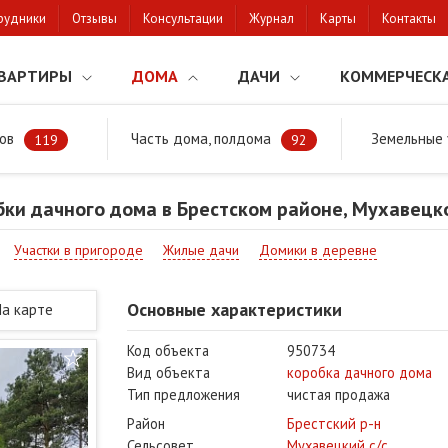
рудники
Отзывы
Консультации
Журнал
Карты
Контакты
ВАРТИРЫ
ДОМА
ДАЧИ
КОММЕРЧЕСК
ов
Часть дома, полдома
Земельные 
районе
Продажа коробки дачного дома в Брестском районе, Мухаве
119
92
ки дачного дома в Брестском районе, Мухавецк
Участки в пригороде
Жилые дачи
Домики в деревне
Основные характеристики
На карте
Код объекта
950734
Вид объекта
коробка дачного дома
Тип предложения
чистая продажа
Район
Брестский р-н
Сельсовет
Мухавецкий с/с