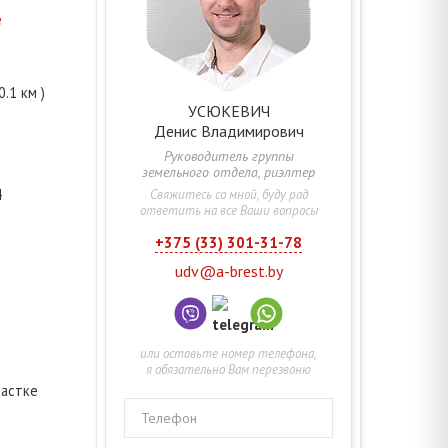
е
0.1 км )
УСЮКЕВИЧ
Денис
Владимирович
Руководитель группы
земельного отдела, риэлтер
4
Свяжитесь со мной, буду рад
ответить на все Ваши вопросы
+375 (33) 301-31-78
udv@a-brest.by
или оставьте номер телефона,
я обязательно Вам перезвоню
частке
Телефон