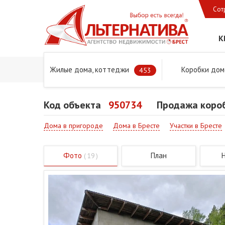
Сот
К
Жилые дома, коттеджи
Коробки дом
Главная
Предложения
Дома в Бресте и Брестском 
453
Код объекта
950734
Продажа короб
Дома в пригороде
Дома в Бресте
Участки в Бресте
Фото
План
( 19 )