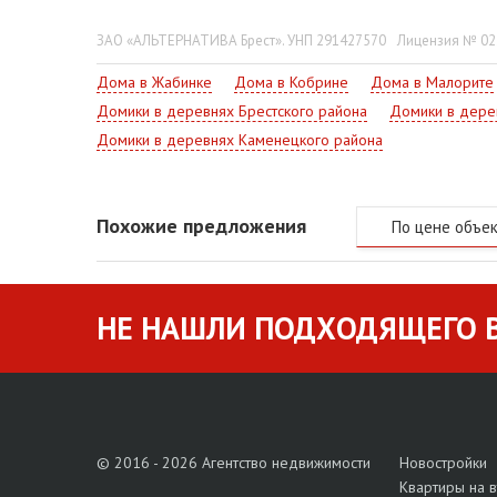
ЗАО «АЛЬТЕРНАТИВА Брест». УНП 291427570
Лицензия № 022
Дома в Жабинке
Дома в Кобрине
Дома в Малорите
Домики в деревнях Брестского района
Домики в дере
Домики в деревнях Каменецкого района
Похожие предложения
По цене объе
НЕ НАШЛИ ПОДХОДЯЩЕГО В
© 2016 - 2026 Агентство недвижимости
Новостройки
Квартиры на 