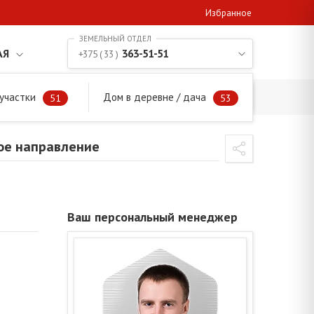
Избранное
АЯ
363-51-51
+375 ( 33 )
участки
Дом в деревне / дача
цкое направление
51
53
ое направление
Ваш персональный менеджер