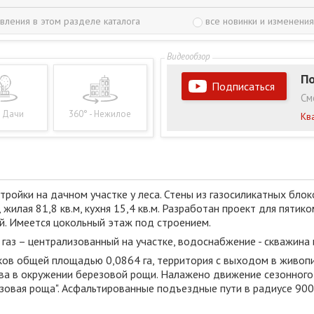
вления в этом разделе каталога
все новинки и изменения
По
Подписаться
См
- Дачи
360° - Нежилое
Кв
ройки на дачном участке у леса. Стены из газосиликатных блок
 жилая 81,8 кв.м, кухня 15,4 кв.м. Разработан проект для пяти
. Имеется цокольный этаж под строением.
газ – централизованный на участке, водоснабжение - скважина 
ков общей площадью 0,0864 га, территория с выходом в живоп
а в окружении березовой рощи. Налажено движение сезонного 
езовая роща". Асфальтированные подъездные пути в радиусе 900