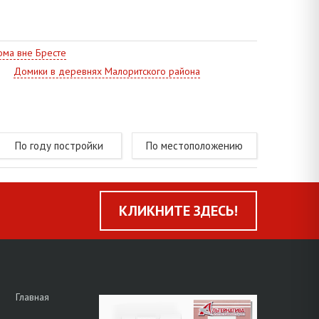
ма вне Бресте
Домики в деревнях Малоритского района
По году постройки
По местоположению
КЛИКНИТЕ ЗДЕСЬ!
Главная