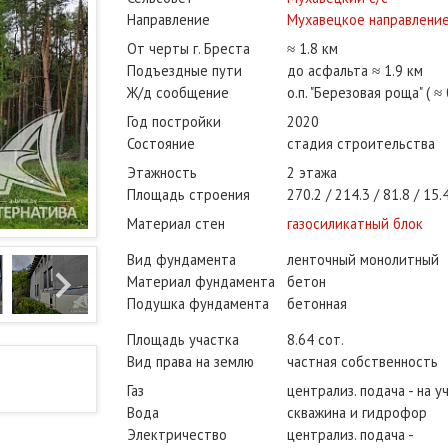
Направление
Мухавецкое направлени
От черты г. Бреста
≈ 1.8 км
Подъездные пути
до асфальта ≈ 1.9 км
Ж/д сообщение
о.п. "Березовая роща" ( ≈ 
Год постройки
2020
Состояние
стадия строительства
Этажность
2 этажа
Площадь строения
270.2
214.3
81.8
15.
Материал стен
газосиликатный блок
Вид фундамента
ленточный монолитный
Материал фундамента
бетон
Подушка фундамента
бетонная
Площадь участка
8.64 сот.
Вид права на землю
частная собственность
Газ
централиз. подача - на у
Вода
скважина и гидрофор
Электричество
централиз. подача -