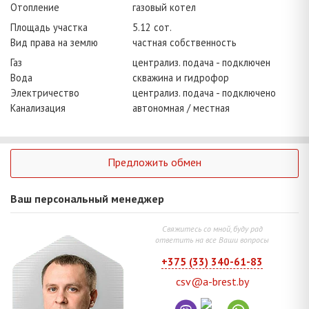
Отопление
газовый котел
Площадь участка
5.12 сот.
Вид права на землю
частная собственность
Газ
централиз. подача - подключен
Вода
скважина и гидрофор
Электричество
централиз. подача - подключено
Канализация
автономная / местная
Предложить обмен
Ваш персональный менеджер
Свяжитесь со мной, буду рад
ответить на все Ваши вопросы
+375 (33) 340-61-83
csv@a-brest.by