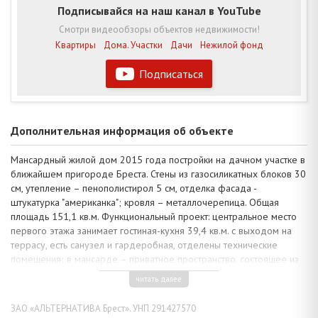
Подписывайся на наш канал в YouTube
Смотри видеообзоры объектов недвижимости!
Квартиры
Дома. Участки
Дачи
Нежилой фонд
Подписаться
Дополнительная информация об объекте
Мансардный жилой дом 2015 года постройки на дачном участке в
ближайшем пригороде Бреста. Стены из газосиликатных блоков 30
см, утепление – пенополистирол 5 см, отделка фасада -
штукатурка "американка"; кровля – металлочерепица. Общая
площадь 151,1 кв.м. Функциональный проект: центральное место
первого этажа занимает гостиная-кухня 39,4 кв.м. с выходом на
террасу, есть санузел и гардеробная, отделены технические
помещения; в мансарде – приватное пространство, состоящее из
трех спален с лоджией и санузла.
читать далее
Коммуникации: электричество, газ (отопление - газовый котел), –
централизованные, водоснабжение - скважина с системой очистки
ЗАО «АЛЬТЕРНАТИВА Брест». УНП 291427570